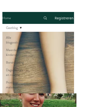
Home
Registreren
Gastblog
Alle
blogposts
Meerdere
kinderen
Borstvoeding
Dagschema's
en routine
Printbaar
materiaal
Activiteiten
met
kleuters