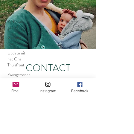
Liturgisch
leven
Katholiek
geloof
Grappig
leven
Update uit
het Ons
CONTACT
Thuisfront
Zwangerschap
Vrouw-zijn
Email
Instagram
Facebook
Huismoeder
Activiteiten
met baby's
Fijne
motoriek