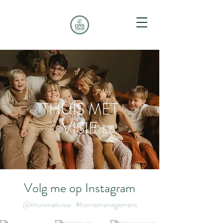
THUIS MET
VISIE
Volg me op Instagram
@thuismetvisie
#homemanagement