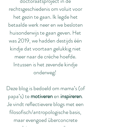
doctoraatsproject in de
rechtsgeschiedenis om voluit voor
het gezin te gaan. Ik legde het
betaalde werk neer en we besloten
huisonderwijs te gaan geven. Het
was 2019, we hadden destijds één
kindje dat voortaan gelukkig niet
meer naar de crèche hoefde.
Intussen is het zevende kindje
onderweg!
Deze blog is bedoeld om mama’s (of
papa’s) te
motiveren
en
inspireren
.
Je vindt reflectievere blogs met een
filosofisch/antropologische basis,
maar evengoed überconcrete