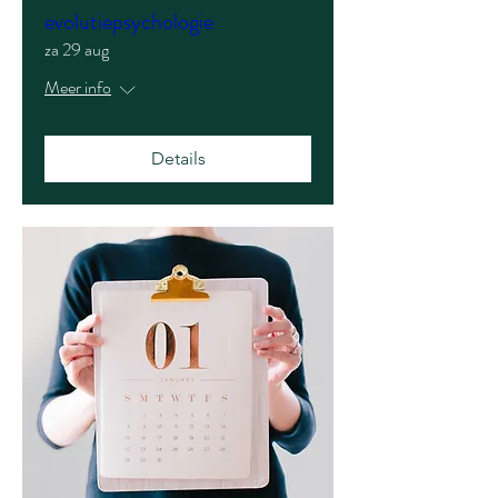
evolutiepsychologie
za 29 aug
Meer info
Details