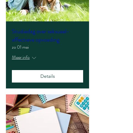
Studiedag over seksueel-
affectieve opvoeding
zo 01 mei
Meer info
Details