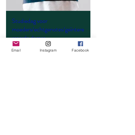
Studiedag voor
moeders/echtgenotes/geïntere
sseerde dames
zo 17 mei
Email
Instagram
Facebook
Meer info
Details