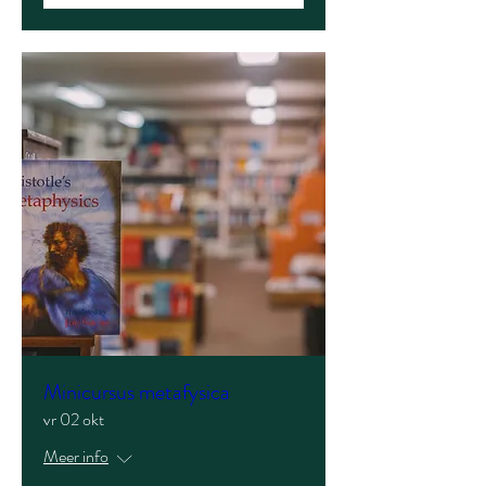
Minicursus metafysica
vr 02 okt
Meer info