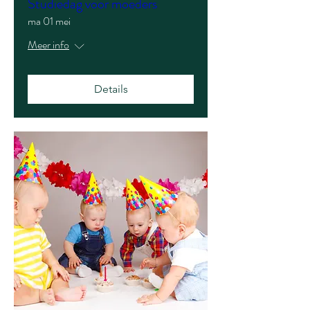
Studiedag voor moeders
ma 01 mei
Meer info
Details