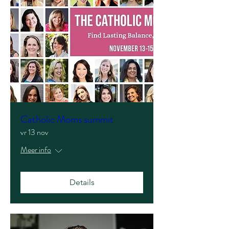
Catholic Moms summit
vr 13 nov
Meer info
Details