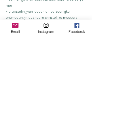
mei
- uitwisseling van ideeën en persoonlijke 
ontmoeting met andere christelijke moeders
Meer lezen >
Email
Instagram
Facebook
Deel dit evenement
Inschrijfformulier
Verzenden