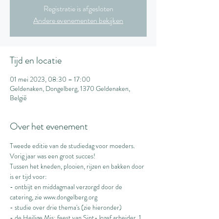
Registratie is afgesloten
Andere evenementen bekijken
Tijd en locatie
01 mei 2023, 08:30 – 17:00
Geldenaken, Dongelberg, 1370 Geldenaken,
België
Over het evenement
Tweede editie van de studiedag voor moeders. 
Vorig jaar was een groot succes!
Tussen het kneden, plooien, rijzen en bakken door 
is er tijd voor:
- ontbijt en middagmaal verzorgd door de 
catering, zie www.dongelberg.org
- studie over drie thema's (zie hieronder)
- de Heilige Mis: feest van Sint-Jozef arbeider, 1 