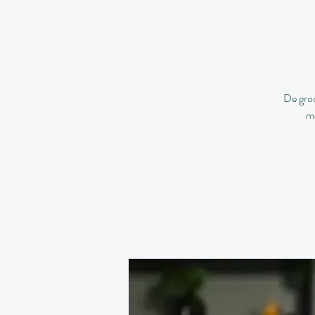
De groo
me