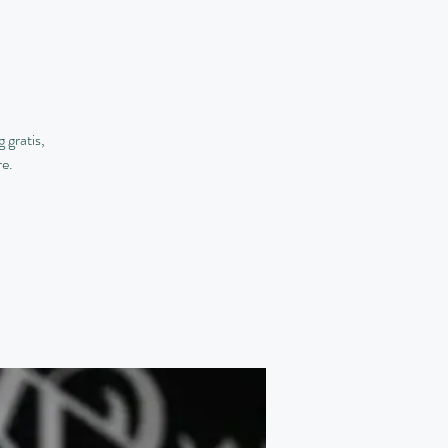
 gratis,
re.