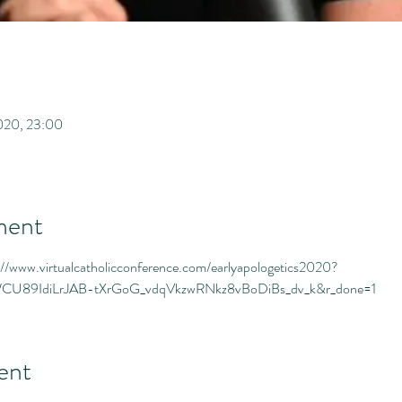
2020, 23:00
ment
tps://www.virtualcatholicconference.com/earlyapologetics2020?
CU89IdiLrJAB-tXrGoG_vdqVkzwRNkz8vBoDiBs_dv_k&r_done=1
ent