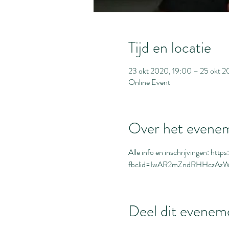
Tijd en locatie
23 okt 2020, 19:00 – 25 okt 
Online Event
Over het evene
Alle info en inschrijvingen: ht
fbclid=IwAR2mZndRHHczAzW
Deel dit evenem