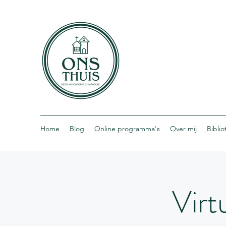
Home
Blog
Online programma's
Over mij
Bibli
Virt