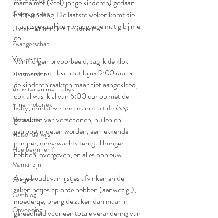
mama met (veel) jonge kinderen) 
gedaan 
Grappig leven
hebt vandaag
. De laatste weken komt die 
– aartsgevaarlijke – vraag regelmatig bij me 
Update uit het Ons Thuisfront
op. 
Zwangerschap
Vrouw-zijn
Vanmorgen bijvoorbeeld, zag ik de klok 
maar vooruit tikken tot bijna 9:00 uur en 
Huismoeder
de kinderen raakten maar niet aangekleed, 
Activiteiten met baby's
ook al was ik al van 6:00 uur op met de 
Fijne motoriek
baby, omdat we precies niet uit de 
loop
geraakten van verschonen, huilen en 
Motivatie
getroost moeten worden, een lekkende 
Huisonderwijs
pamper, onverwachts terug al honger 
Hoe beginnen?
hebben, overgeven, en alles opnieuw. 
Mama-zijn
Als je houdt van lijstjes afvinken en de 
Gastpost
zaken netjes op orde hebben (aanwezig!), 
Gastblog
moedertje, breng de zaken dan maar in 
Opvoeding
gereedheid voor een totale verandering van 