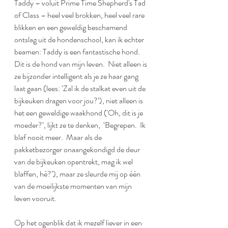
Taddy – voluit Prime Time Shepherd's Tad 
of Class – heel veel brokken, heel veel rare 
blikken en een geweldig beschamend 
ontslag uit de hondenschool, kan ik echter 
beamen: Taddy is een fantastische hond.  
Dit is de hond van mijn leven.  Niet alleen is 
ze bijzonder intelligent als je ze haar gang 
laat gaan (lees: ‘Zal ik de stalkat even uit de 
bijkeuken dragen voor jou?’), niet alleen is 
het een geweldige waakhond ('Oh, dit is je 
moeder?’, lijkt ze te denken,  ‘Begrepen.  Ik 
blaf nooit meer.  Maar als de 
pakketbezorger onaangekondigd de deur 
van de bijkeuken opentrekt, mag ik wel 
blaffen, hé?’), maar ze sleurde mij op één 
van de moeilijkste momenten van mijn 
leven vooruit.
Op het ogenblik dat ik mezelf liever in een 