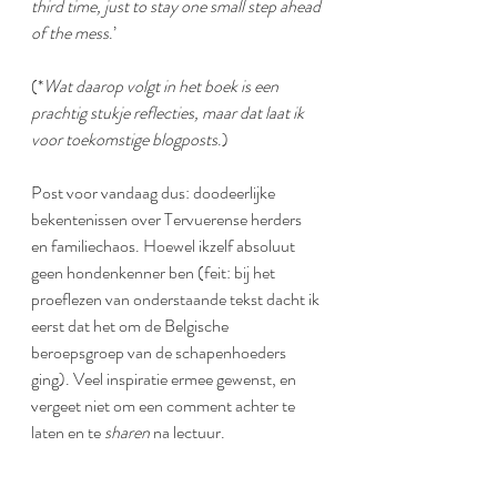
third time, just to stay one small step ahead 
of the mess
.’
(*
Wat daarop volgt in het boek is een 
prachtig stukje reflecties, maar dat laat ik 
voor toekomstige blogposts
.)
Post voor vandaag dus: doodeerlijke 
bekentenissen over Tervuerense herders 
en familiechaos. Hoewel ikzelf absoluut 
geen hondenkenner ben (feit: bij het 
proeflezen van onderstaande tekst dacht ik 
eerst dat het om de Belgische 
beroepsgroep van de schapenhoeders 
ging). Veel inspiratie ermee gewenst, en 
vergeet niet om een comment achter te 
laten en te 
sharen 
na lectuur.