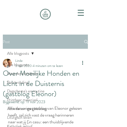
Post
Alle blogposts
Linde
Alle blogposts
3 nov 2020
4 minuten om te lezen
Over Moeilijke Honden en
Meerdere kinderen
Licht in de Duisternis
Borstvoeding
Dagschema's en routine
(gastblog Eleonor)
Printbaar materiaal
Bijgewerkt op:
11 nov 2023
Wie de vorige gastblog van Eleonor gelezen 
Activiteiten met kleuters
heeft, zal zich vast de vraag herinneren 
Liturgisch leven
naar wat jij (in casu: een thuisblijvende 
Katholiek geloof