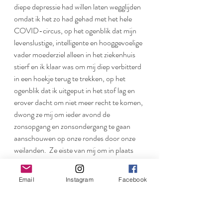
diepe depressie had willen laten wegglijden 
omdat ik het zo had gehad met het hele 
COVID-circus, op het ogenblik dat mijn 
levenslustige, intelligente en hooggevoelige 
vader moederziel alleen in het ziekenhuis 
stierf en ik klaar was om mij diep verbitterd 
in een hoekje terug te trekken, op het 
ogenblik dat ik uitgeput in het stof lag en 
erover dacht om niet meer recht te komen, 
dwong ze mij om ieder avond de 
zonsopgang en zonsondergang te gaan 
aanschouwen op onze rondes door onze 
weilanden.  Ze eiste van mij om in plaats 
van mijn gewoonlijke rechtlijnige marsen 
tijd te maken voor lange omzwervingen 
Email
Instagram
Facebook
door de bossen.  Ze vroeg mezelf 
discipline, focus en emotionele beheersing 
aan te leren – iets wat mij tot nog toe niet 
bijzonder goed gelukt was.  Ze bracht mij 