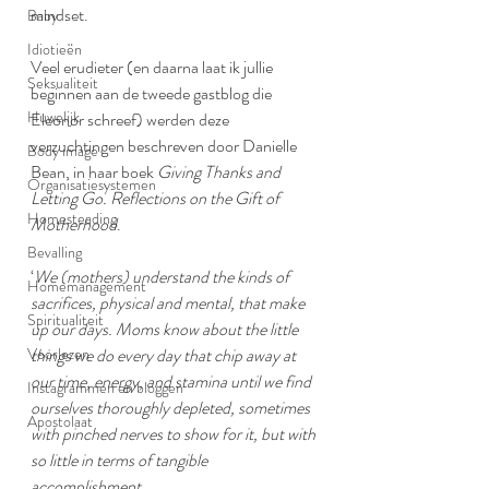
mindset.
Baby
Idiotieën
Veel erudieter (en daarna laat ik jullie 
Seksualiteit
beginnen aan de tweede gastblog die 
Huwelijk
Eleonor schreef) werden deze 
verzuchtingen beschreven door Danielle 
Body image
Bean, in haar boek 
Giving Thanks and 
Organisatiesystemen
Letting Go. Reflections on the Gift of 
Homesteading
Motherhood
.
Bevalling
‘
We (mothers) understand the kinds of 
Homemanagement
sacrifices, physical and mental, that make 
Spiritualiteit
up our days. Moms know about the little 
Voorlezen
things we do every day that chip away at 
our time, energy, and stamina until we find 
Instagrammen en bloggen
ourselves thoroughly depleted, sometimes 
Apostolaat
with pinched nerves to show for it, but with 
so little in terms of tangible 
accomplishment.