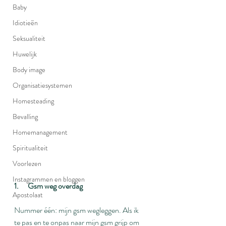
Baby
Idiotieën
Seksualiteit
Huwelijk
Body image
Organisatiesystemen
Homesteading
Bevalling
Homemanagement
Spiritualiteit
Voorlezen
Instagrammen en bloggen
1.      Gsm weg overdag
Apostolaat
Nummer één: mijn gsm wegleggen. Als ik 
te pas en te onpas naar mijn gsm grijp om 