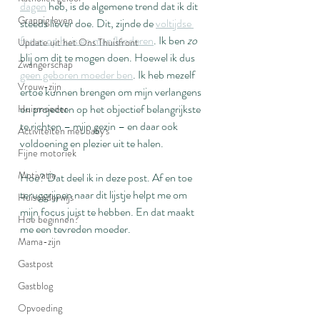
dagen
 heb, is de algemene trend dat ik dit 
Grappig leven
steeds liever doe. Dit, zijnde de 
voltijdse 
focus op huis en man/kinderen
. Ik ben 
zo 
Update uit het Ons Thuisfront
blij om dit te mogen doen. Hoewel ik dus 
Zwangerschap
geen geboren moeder ben
. Ik heb mezelf 
Vrouw-zijn
ertoe kunnen brengen om mijn verlangens 
en projecten op het objectief belangrijkste 
Huismoeder
te richten – mijn gezin – en daar ook 
Activiteiten met baby's
voldoening en plezier uit te halen.
Fijne motoriek
Motivatie
Hoe? Dat deel ik in deze post. Af en toe 
teruggrijpen naar dit lijstje helpt me om 
Huisonderwijs
mijn focus juist te hebben. En dat maakt 
Hoe beginnen?
me een tevreden moeder.
Mama-zijn
Gastpost
Gastblog
Opvoeding