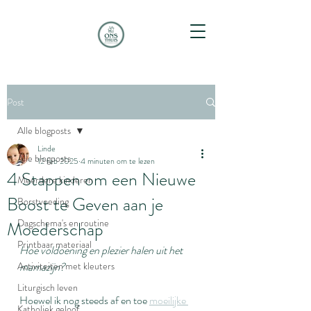
Post
Alle blogposts
Linde
Alle blogposts
12 feb 2025
4 minuten om te lezen
4 Stappen om een Nieuwe
Meerdere kinderen
Boost te Geven aan je
Borstvoeding
Dagschema's en routine
Moederschap
Printbaar materiaal
Hoe voldoening en plezier halen uit het 
Activiteiten met kleuters
mamazijn?
Liturgisch leven
Hoewel ik nog steeds af en toe 
moeilijke 
Katholiek geloof