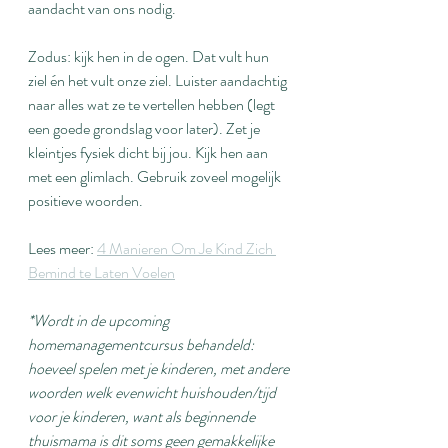
aandacht van ons nodig.
Zodus: kijk hen in de ogen. Dat vult hun 
ziel én het vult onze ziel. Luister aandachtig 
naar alles wat ze te vertellen hebben (legt 
een goede grondslag voor later). Zet je 
kleintjes fysiek dicht bij jou. Kijk hen aan 
met een glimlach. Gebruik zoveel mogelijk 
positieve woorden.
Lees meer: 
4 Manieren Om Je Kind Zich 
Bemind te Laten Voelen
*Wordt in de upcoming 
homemanagementcursus behandeld: 
hoeveel spelen met je kinderen, met andere 
woorden welk evenwicht huishouden/tijd 
voor je kinderen, want als beginnende 
thuismama is dit soms geen gemakkelijke 