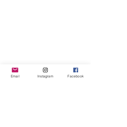
Email
Instagram
Facebook
Onze geesteszieke kat. Zie 
vorige blogpost
.