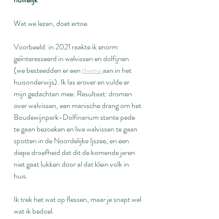
Wat we lezen, doet ertoe.
Voorbeeld: in 2021 raakte ik enorm 
geïnteresseerd in walvissen en dolfijnen 
(we besteedden er een 
thema 
aan in het 
huisonderwijs). Ik las erover en vulde er 
mijn gedachten mee. Resultaat: dromen 
over walvissen, een manische drang om het 
Boudewijnpark-Dolfinarium stante pede 
te gaan bezoeken en live walvissen te gaan 
spotten in de Noordelijke Ijszee, en een 
diepe droefheid dat dit de komende jaren 
niet gaat lukken door al dat klein volk in 
huis.
Ik trek het wat op flessen, maar je snapt wel 
wat ik bedoel.