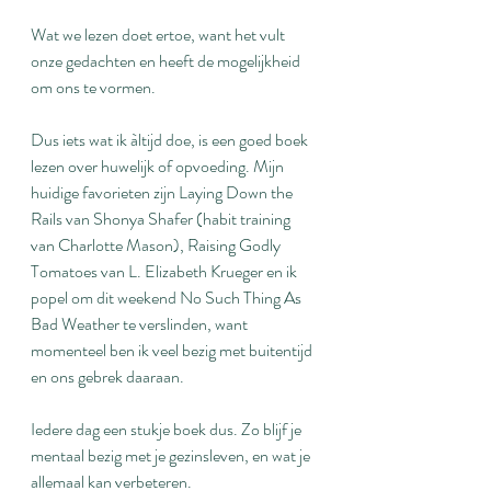
Wat we lezen doet ertoe, want het vult 
onze gedachten en heeft de mogelijkheid 
om ons te vormen.
Dus iets wat ik àltijd doe, is een goed boek 
lezen over huwelijk of opvoeding. Mijn 
huidige favorieten zijn Laying Down the 
Rails van Shonya Shafer (habit training 
van Charlotte Mason), Raising Godly 
Tomatoes van L. Elizabeth Krueger en ik 
popel om dit weekend No Such Thing As 
Bad Weather te verslinden, want 
momenteel ben ik veel bezig met buitentijd 
en ons gebrek daaraan.
Iedere dag een stukje boek dus. Zo blijf je 
mentaal bezig met je gezinsleven, en wat je 
allemaal kan verbeteren.