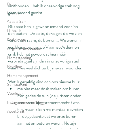
Baby
vasthouden - heb ik onze vorige stek nog 
geen second gemist!
Idiotieën
Seksualiteit
Blijkbaar ben ik gewoon iemand voor 'op 
Huwelijk
den buiten'. De stilte, de vogels die we zien 
Body image
vanuit ons raam, de bomen... We wonen in 
een klein dorpje in de Vlaamse Ardennen 
Organisatiesystemen
en ik heb het gevoel dat hier méér 
Homesteading
verbinding zal zijn dan in onze vorige stad 
Bevalling
waarin we veel dichter bij mekaar woonden.
Homemanagement
Wat ik geweldig vind aan ons nieuwe huis:
Spiritualiteit
me niet meer druk maken om buren. 
Voorlezen
Een gedeelde tuin (de juristen onder 
ons lezen: 'appartementsrecht') was 
Instagrammen en bloggen
fijn, maar ik kon me mentaal opvreten 
Apostolaat
bij de gedachte dat we onze buren 
aan het ambeteren waren. Nu zijn 