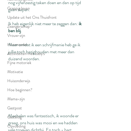
nog vijfenzestig taken doen en dan op tijd 
Grappig leven
gaan slapen.
Update uit het Ons Thuisfront
Ik heb eigenlijk niet meer te zeggen dan: 
ik 
Zwangerschap
ben blij
.
Vrouw-zijn
Maar omdat ik een schrijfmanie heb ga ik 
Huismoeder
jullie toch bezighouden met meer dan 
Activiteiten met baby's
duizend woorden.
Fijne motoriek
Motivatie
Huisonderwijs
Hoe beginnen?
Mama-zijn
Gastpost
Mechelen was fantastisch, ik woonde er 
Gastblog
graag, ons huis was mooi en we hadden 
Opvoeding
vele troeven dichtbij. En toch - hart 