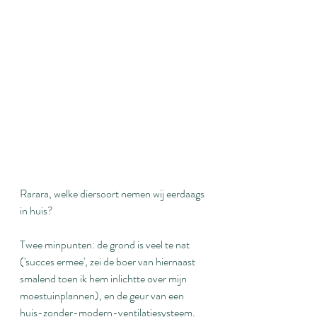
Rarara, welke diersoort nemen wij eerdaags 
in huis?
Twee minpunten: de grond is veel te nat 
('succes ermee', zei de boer van hiernaast 
smalend toen ik hem inlichtte over mijn 
moestuinplannen), en de geur van een 
huis-zonder-modern-ventilatiesysteem. 