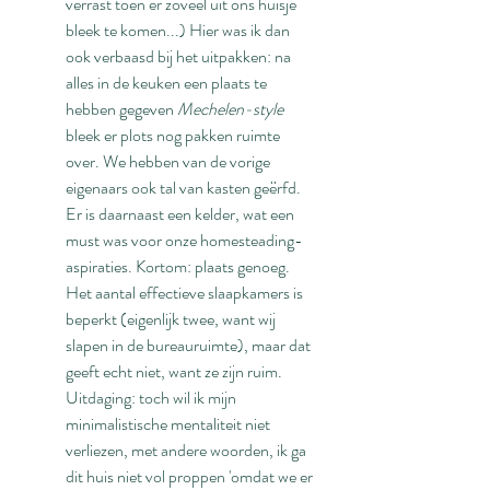
verrast toen er zoveel uit ons huisje 
bleek te komen...) Hier was ik dan 
ook verbaasd bij het uitpakken: na 
alles in de keuken een plaats te 
hebben gegeven 
Mechelen-style
bleek er plots nog pakken ruimte 
over. We hebben van de vorige 
eigenaars ook tal van kasten geërfd. 
Er is daarnaast een kelder, wat een 
must was voor onze homesteading-
aspiraties. Kortom: plaats genoeg. 
Het aantal effectieve slaapkamers is 
beperkt (eigenlijk twee, want wij 
slapen in de bureauruimte), maar dat 
geeft echt niet, want ze zijn ruim. 
Uitdaging: toch wil ik mijn 
minimalistische mentaliteit niet 
verliezen, met andere woorden, ik ga 
dit huis niet vol proppen 'omdat we er 