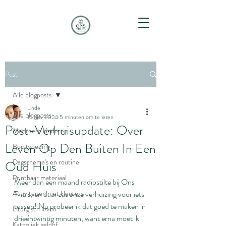
Post
Alle blogposts
Linde
Alle blogposts
15 nov 2024
5 minuten om te lezen
Post-Verhuisupdate: Over
Meerdere kinderen
Leven Op Den Buiten In Een
Borstvoeding
Dagschema's en routine
Oud Huis
Printbaar materiaal
Meer dan een maand radiostilte bij Ons 
Activiteiten met kleuters
Thuis, en daar zat onze verhuizing voor iets 
tussen! Nu probeer ik dat goed te maken in 
Liturgisch leven
drieëntwintig minuten, want erna moet ik 
Katholiek geloof