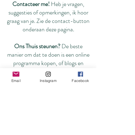
Contacteer me!
Heb je vragen,
suggesties of opmerkingen, ik hoor
graag van je. Zie de contact-button
onderaan deze pagina.
Ons Thuis steunen?
De beste
manier om dat te doen is een online
programma kopen, of blogs en
Instagramposts te delen met
vriendinnen en familie!
Email
Instagram
Facebook
Foto's op deze pagina by De
Fotoschuur
Over mij