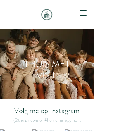
THUIS MET
VISIE
Volg me op Instagram
@thuismetvisie
#homemanagement