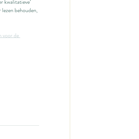
 kwalitatieve’ 
r lezen behouden, 
n voor de 