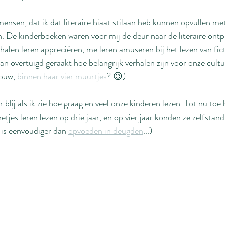
mensen, dat ik dat literaire hiaat stilaan heb kunnen opvullen me
. De kinderboeken waren voor mij de deur naar de literaire ontp
alen leren appreciëren, me leren amuseren bij het lezen van ficti
van overtuigd geraakt hoe belangrijk verhalen zijn voor onze cultu
ouw, 
binnen haar vier muurtjes
? 😉)
 blij als ik zie hoe graag en veel onze kinderen lezen. Tot nu toe
etjes leren lezen op drie jaar, en op vier jaar konden ze zelfstan
n is eenvoudiger dan 
opvoeden in deugden
...)