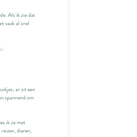
. Als ik zie dat 
t vaak al snel 
s 
kjes; er zit een 
d en spannend om 
es ik ze met 
reizen, dieren, 