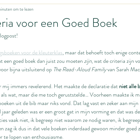
inuten om te lezen
Grappig leven
Update uit het Ons Thuisfront
Zwangerschap
eria voor een Goed Boek
logpost! 
y's
Fijne motoriek
Motivatie
Huisonderwijs
Hoe begin
ingsboeken voor de kleuterklas
, maar dat behoeft toch enige conte
ing
Baby
Idiotieën
Seksualiteit
Huwelijk
Body i
wat een goed boek dan juist zou moeten 
zijn
, wat de criteria zijn 
oor bijna uitsluitend op 
The Read-Aloud Family
 van Sarah Mac
ing
Bevalling
Homemanagement
 mij immers revelerend. Het maakte de declaratie dat 
niet alle
 als wat, maar die me toch geruststelde… Voorheen maakte ik m
boeken uit de bib maar niks vond. Dat lag vast en zeker aan mijn l
 jaar geleden was er een groot gat in mijn vorming en dat was de ‘l
ies vaak niet, ik begreep niet waarom ze nodig waren, ik begreep
n zag ik dus in dat vele boeken inderdaad gewoon minder goed zi
er te lopen van enthousiasme.