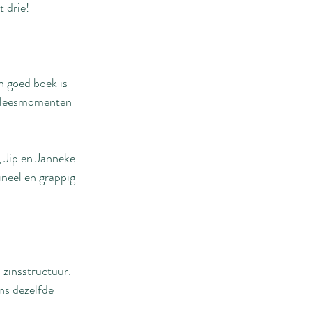
 drie! 
 goed boek is 
oorleesmomenten 
 Jip en Janneke 
neel en grappig 
 zinsstructuur. 
ns dezelfde 