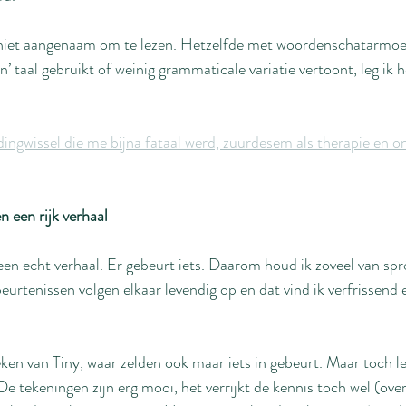
 niet aangenaam om te lezen. Hetzelfde met woordenschatarmoede
taal gebruikt of weinig grammaticale variatie vertoont, leg ik he
ingwissel die me bijna fataal werd, zuurdesem als therapie en on
 een rijk verhaal
 echt verhaal. Er gebeurt iets. Daarom houd ik zoveel van sproo
eurtenissen volgen elkaar levendig op en dat vind ik verfrissen
en van Tiny, waar zelden ook maar iets in gebeurt. Maar toch le
 tekeningen zijn erg mooi, het verrijkt de kennis toch wel (over 