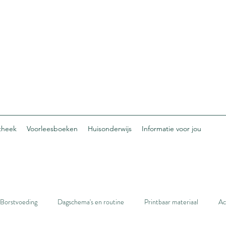
otheek
Voorleesboeken
Huisonderwijs
Informatie voor jou
Borstvoeding
Dagschema's en routine
Printbaar materiaal
Ac