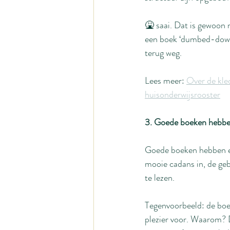
🤮 saai. Dat is gewoon
een boek ‘dumbed-down’ 
terug weg.
Lees meer: 
Over de kled
huisonderwijsrooster
3. Goede boeken hebben
Goede boeken hebben een
mooie cadans in, de geb
te lezen.
Tegenvoorbeeld: de boek
plezier voor. Waarom? De