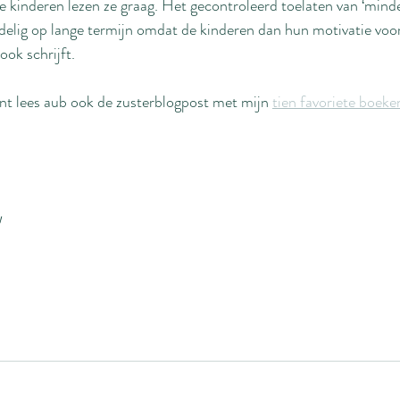
e kinderen lezen ze graag. Het gecontroleerd toelaten van ‘minder
delig op lange termijn omdat de kinderen dan hun motivatie voo
ok schrijft.
nt lees aub ook de zusterblogpost met mijn 
tien favoriete boeke
!