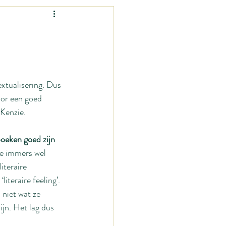
Vrouw-zijn
nen?
Mama-zijn
xtualisering. Dus 
mage
voor een goed 
Kenzie.
 boeken goed zijn
. 
e immers wel 
iteraire 
iteraire feeling’. 
 niet wat ze 
jn. Het lag dus 