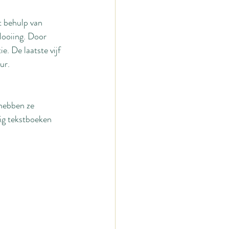
t behulp van 
looiing. Door 
e. De laatste vijf 
ur.
 hebben ze 
dig tekstboeken 