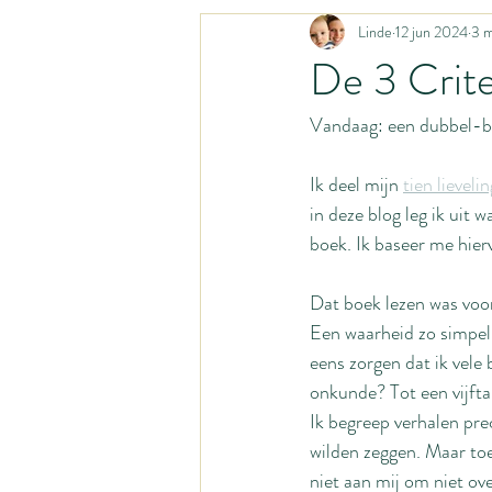
Linde
12 jun 2024
3 m
Liturgisch leven
Katholiek geloof
De 3 Crit
Vandaag: een dubbel-b
Huismoeder
Activiteiten met bab
Ik deel mijn 
tien lievel
Gastpost
Gastblog
Opvoed
in deze blog leg ik uit 
boek. Ik baseer me hierv
Organisatiesystemen
Homestead
Dat boek lezen was voor
Een waarheid zo simpel
eens zorgen dat ik vele 
onkunde? Tot een vijftal
Ik begreep verhalen prec
wilden zeggen. Maar toe
niet aan mij om niet ov