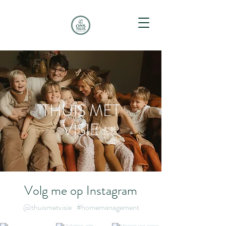
THUIS MET
VISIE
Volg me op Instagram
@thuismetvisie
#homemanagement