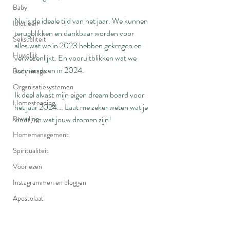
Baby
Nu is de ideale tijd van het jaar. We kunnen 
Idiotieën
terugblikken en dankbaar worden voor 
Seksualiteit
alles wat we in 2023 hebben gekregen en 
Huwelijk
verwezenlijkt. En vooruitblikken wat we 
kunnen doen in 2024.
Body image
Organisatiesystemen
Ik deel alvast mijn eigen dream board voor 
Homesteading
het jaar 2024... Laat me zeker weten wat je 
Bevalling
vindt, en wat jouw dromen zijn!
Homemanagement
Spiritualiteit
Voorlezen
Instagrammen en bloggen
Apostolaat