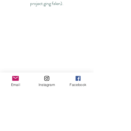
project ging falen).
Email
Instagram
Facebook
Steeds meer dingen kunnen maken met 
VERSE MELK!