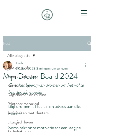
Post
Alle blogposts
Linde
Alle blogposts
30 dec 2023
3 minuten om te lezen
Mijn Dream Board 2024
Meerdere kinderen
Over het belang van dromen om het vol te 
Borstvoeding
houden als moeder
Dagschema's en routine
Printbaar materiaal
Blijf dromen... Het is mijn advies aan elke 
Activiteiten met kleuters
moeder!
Liturgisch leven
Soms zakt onze motivatie tot een laag peil. 
Katholiek geloof