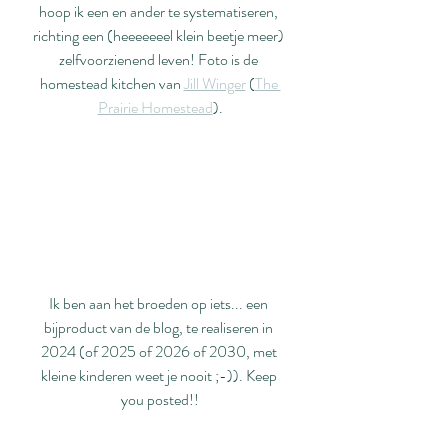
hoop ik een en ander te systematiseren, 
richting een (heeeeeeel klein beetje meer) 
zelfvoorzienend leven! Foto is de 
homestead kitchen van 
Jill Winger
 (
The 
Prairie Homestead
).
Ik ben aan het broeden op iets... een 
bijproduct van de blog, te realiseren in 
2024 (of 2025 of 2026 of 2030, met 
kleine kinderen weet je nooit ;-)). Keep 
you posted!!