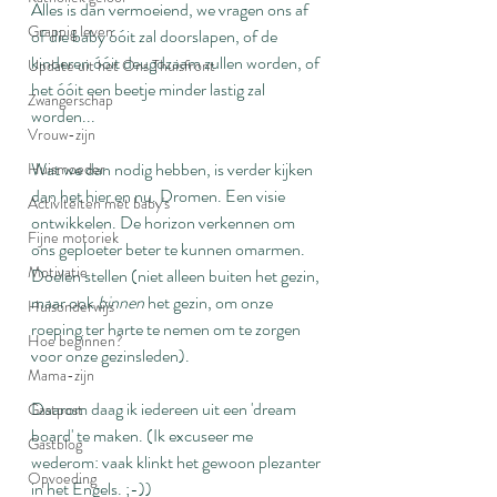
Alles is dan vermoeiend, we vragen ons af 
Grappig leven
of die baby óóit zal doorslapen, of de 
kinderen óóit deugdzaam zullen worden, of 
Update uit het Ons Thuisfront
het óóit een beetje minder lastig zal 
Zwangerschap
worden...
Vrouw-zijn
Wat we dan nodig hebben, is verder kijken 
Huismoeder
dan het hier en nu. Dromen. Een visie 
Activiteiten met baby's
ontwikkelen. De horizon verkennen om 
Fijne motoriek
ons geploeter beter te kunnen omarmen. 
Motivatie
Doelen stellen (niet alleen buiten het gezin, 
maar ook 
binnen
 het gezin, om onze 
Huisonderwijs
roeping ter harte te nemen om te zorgen 
Hoe beginnen?
voor onze gezinsleden).
Mama-zijn
Daarom daag ik iedereen uit een 'dream 
Gastpost
board' te maken. (Ik excuseer me 
Gastblog
wederom: vaak klinkt het gewoon plezanter 
Opvoeding
in het Engels. ;-))