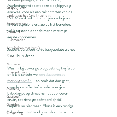
Marketinggewijs stelt deze blog bijgevolg 
Grappig leven
evenveel voor als een zak patatten van de 
Update uit het Ons Thuisfront
Lidl. Maar ik wil ‘m toch bijeen schrijven… 
Zwangerschap
anders (spoiler alert, zie de lijst beneden) 
val ik terstond door de mand met mijn 
Vrouw-zijn
eerste voornemen.
Huismoeder
Activiteiten met baby's
Jedoch, eerst een korte babyupdate uit het 
Ons Thuis-front.
Fijne motoriek
Motivatie
Waar ik bij de vorige blogpost nog twijfelde 
Huisonderwijs
of ik Eloïse echt wel 
een slaapprinses 
Hoe beginnen?
mocht noemen
 – en zoals dat dan gaat, 
daagden er effectief enkele moeilijke 
Mama-zijn
babydagjes op direct na het publiceren 
Gastpost
ervan, tot ziens geloofwaardigheid! – 
Gastblog
twijfel ik nu niet meer. Eloïse is een rustige 
baby, die ontzettend goed slaapt ’s nachts. 
Opvoeding