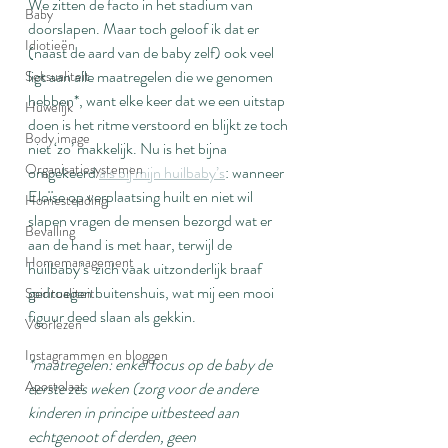
We zitten de facto in het stadium van 
Baby
doorslapen. Maar toch geloof ik dat er 
Idiotieën
(naast de aard van de baby zelf) ook veel 
ligt aan alle maatregelen die we genomen 
Seksualiteit
hebben*, want elke keer dat we een uitstap 
Huwelijk
doen is het ritme verstoord en blijkt ze toch 
Body image
niet ‘zo’ makkelijk. Nu is het bijna 
Organisatiesystemen
omgekeerd 
als bij mijn huilbaby’s
: wanneer 
Eloïse op verplaatsing huilt en niet wil 
Homesteading
slapen vragen de mensen bezorgd wat er 
Bevalling
aan de hand is met haar, terwijl de 
Homemanagement
huilbaby’s  zich vaak uitzonderlijk braaf 
gedroegen buitenshuis, wat mij een mooi 
Spiritualiteit
figuur deed slaan als gekkin.
Voorlezen
Instagrammen en bloggen
*maatregelen: enkel focus op de baby de 
Apostolaat
eerste zes weken (zorg voor de andere 
kinderen in principe uitbesteed aan 
echtgenoot of derden, geen 