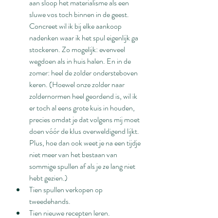
aan sloop het materialisme als een 
sluwe vos toch binnen in de geest. 
Concreet wil ik bij elke aankoop 
nadenken waar ik het spul eigenlijk ga 
stockeren. Zo mogelijk: evenveel 
wegdoen als in huis halen. En in de 
zomer: heel de zolder ondersteboven 
keren. (Hoewel onze zolder naar 
zoldernormen heel geordend is, wil ik 
er toch al eens grote kuis in houden, 
precies omdat je dat volgens mij moet 
doen vóór de klus overweldigend lijkt. 
Plus, hoe dan ook weet je na een tijdje 
niet meer van het bestaan van 
sommige spullen af als je ze lang niet 
hebt gezien.)
Tien spullen verkopen op 
tweedehands.
Tien nieuwe recepten leren. 