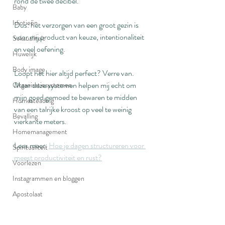
rond de twee decibel.
Baby
Idiotieën
Dus: het verzorgen van een groot gezin is 
voor mij product van keuze, intentionaliteit 
Seksualiteit
en veel oefening.
Huwelijk
Body image
Loopt het hier altijd perfect? Verre van. 
Maar deze systemen helpen mij echt om 
Organisatiesystemen
mijn goed gemoed te bewaren te midden 
Homesteading
van een talrijke kroost op veel te weinig 
Bevalling
vierkante meters.
Homemanagement
Lees meer: 
Hoe je dagen structureren voor 
Spiritualiteit
meest productiviteit en rust?
Voorlezen
Instagrammen en bloggen
Apostolaat