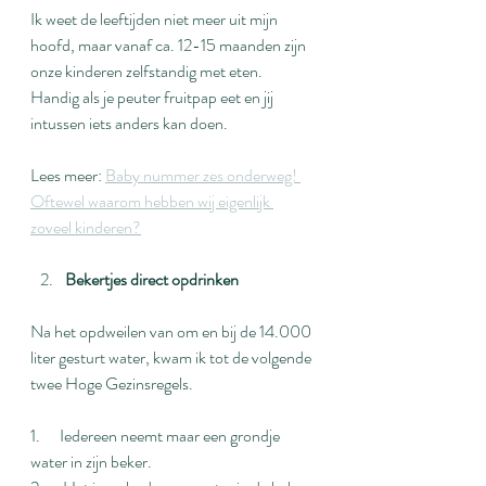
Ik weet de leeftijden niet meer uit mijn 
hoofd, maar vanaf ca. 12-15 maanden zijn 
onze kinderen zelfstandig met eten. 
Handig als je peuter fruitpap eet en jij 
intussen iets anders kan doen.
Lees meer: 
Baby nummer zes onderweg! 
Oftewel waarom hebben wij eigenlijk 
zoveel kinderen?
Bekertjes direct opdrinken
Na het opdweilen van om en bij de 14.000 
liter gesturt water, kwam ik tot de volgende 
twee Hoge Gezinsregels.
1.      Iedereen neemt maar een grondje 
water in zijn beker.