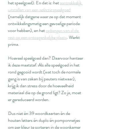
het speelgoed). En dat is: het 
aantrekkelijk 
uitstallen van een 
selectie
 speelgoed
(namelijk datgene waar ze op dat moment 
ontwikkelingsmatig een gevoelige periode 
voor hebben), en het 
opbergen van al de 
rest op een ontoegankelijke plaats
. Werkt 
prima.
Hoeveel speelgoed dan? Daarvoor hanteer 
ik deze maatstaf. Als alle speelgoed in het 
rond gegooid wordt (wat toch de normale 
gang is van zaken bij peuters nietwaar), 
krijg ik dan stress door de hoeveelheid 
materiaal die op de grond ligt? Zo ja, moet 
er gereduceerd worden.
Dus niet én 39 woordkaarten én de 
houten letters én duplo én pomponnetjes 
om per kleur te sorteren in de woonkamer 