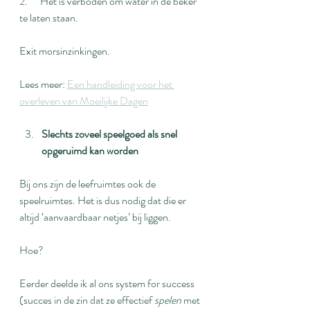
2.      Het is verboden om water in de beker 
te laten staan.
Exit morsinzinkingen.
Lees meer: 
Een handleiding voor het 
overleven van Moeilijke Dagen
Slechts zoveel speelgoed als snel 
opgeruimd kan worden
Bij ons zijn de leefruimtes ook de 
speelruimtes. Het is dus nodig dat die er 
altijd ‘aanvaardbaar netjes’ bij liggen.
Hoe?
Eerder deelde ik al ons system for success 
(succes in de zin dat ze effectief 
spelen 
met 