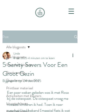
Post
Alle blogposts
Linde
Alle blogposts
8 okt 2025
4 minuten om te lezen
5 Sanity Savers Voor Een
Meerdere kinderen
Groot Gezin
Borstvoeding
Dagschema's en routine
Bijgewerkt op:
24 dec 2025
Printbaar materiaal
Een paar weken geleden was ik met Rosa 
Activiteiten met kleuters
bij de osteopaat. De osteopaat vroeg me 
Liturgisch leven
hoeveel kinderen ik had. Toen ik naar 
waarheid had bekend (meestal fiets ik wat 
Katholiek geloof