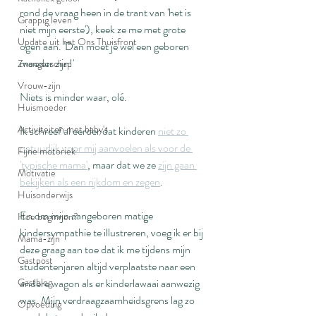
rond de vraag heen in de trant van 'het is 
Grappig leven
niet mijn eerste'), keek ze me met grote 
Update uit het Ons Thuisfront
ogen aan. 'Dan moet je wel een geboren 
moeder zijn!'
Zwangerschap
Vrouw-zijn
Niets is minder waar, olé.
Huismoeder
Activiteiten met baby's
Ik schreef al eerder dat kinderen 
niet zo 
natuurlijk voor mij aanvoelen als voor de 
Fijne motoriek
'typische mama'
, maar dat we ze 
zijn gaan 
Motivatie
bekijken als een rijkdom en zegen
.
Huisonderwijs
En om mijn aangeboren matige 
Hoe beginnen?
kindersympathie te illustreren, voeg ik er bij 
Mama-zijn
deze graag aan toe dat ik me tijdens mijn 
Gastpost
studentenjaren altijd verplaatste naar een 
Gastblog
andere wagon als er kinderlawaai aanwezig 
was. Mijn verdraagzaamheidsgrens lag zo 
Opvoeding