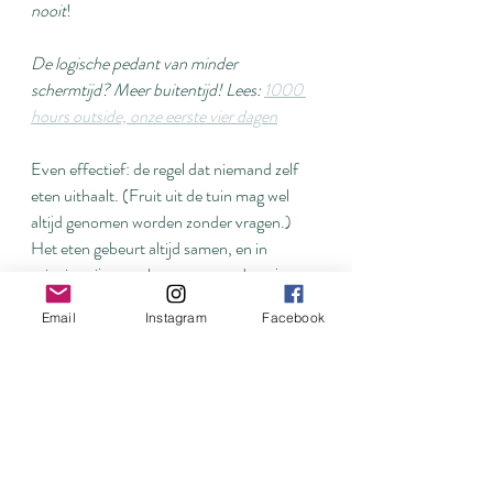
nooit
!
De logische pedant van minder 
schermtijd? Meer buitentijd! Lees: 
1000 
hours outside, onze eerste vier dagen
Even effectief: de regel dat niemand zelf 
eten uithaalt. (Fruit uit de tuin mag wel 
altijd genomen worden zonder vragen.) 
Het eten gebeurt altijd samen, en in 
principe zijn er ook geen tussendoortjes. 
Dus het is feest als die eens wél uitgehaald 
Email
Instagram
Facebook
worden.
Het resultaat is gewoon een veel grotere 
rust in huis. Niemand klaagt om dit of dat 
te mogen eten.
Lees meer: 
Het geheime wapen tegen 