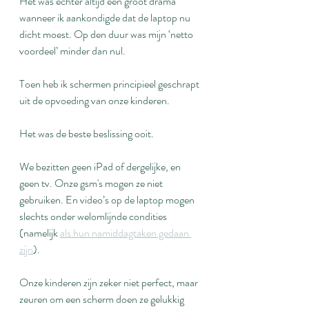
Het was echter altijd een groot drama 
wanneer ik aankondigde dat de laptop nu 
dicht moest. Op den duur was mijn ‘netto 
voordeel’ minder dan nul.
Toen heb ik schermen principieel geschrapt 
uit de opvoeding van onze kinderen.
Het was de beste beslissing ooit.
We bezitten geen iPad of dergelijke, en 
geen tv. Onze gsm's mogen ze niet 
gebruiken. En video’s op de laptop mogen 
slechts onder welomlijnde condities 
(namelijk 
als hun namiddagtaken gedaan 
zijn
).
Onze kinderen zijn zeker niet perfect, maar 
zeuren om een scherm doen ze gelukkig 