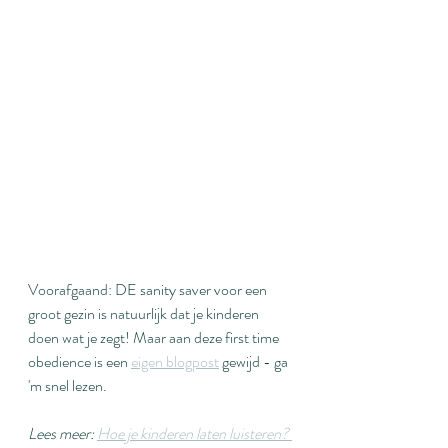
Voorafgaand: DE sanity saver voor een 
groot gezin is natuurlijk dat je kinderen 
doen wat je zegt! Maar aan deze first time 
obedience is een 
eigen blogpost
 gewijd - ga 
'm snel lezen.
Lees meer: 
Hoe je kinderen laten luisteren? 