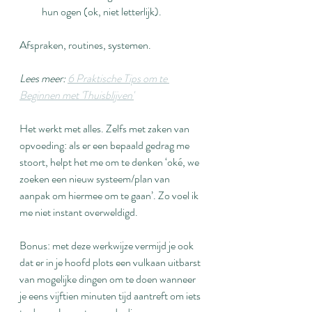
hun ogen (ok, niet letterlijk).
Afspraken, routines, systemen.
Lees meer: 
6 Praktische Tips om te 
Beginnen met 'Thuisblijven'
Het werkt met alles. Zelfs met zaken van 
opvoeding: als er een bepaald gedrag me 
stoort, helpt het me om te denken ‘oké, we 
zoeken een nieuw systeem/plan van 
aanpak om hiermee om te gaan’. Zo voel ik 
me niet instant overweldigd.
Bonus: met deze werkwijze vermijd je ook 
dat er in je hoofd plots een vulkaan uitbarst 
van mogelijke dingen om te doen wanneer 
je eens vijftien minuten tijd aantreft om iets 