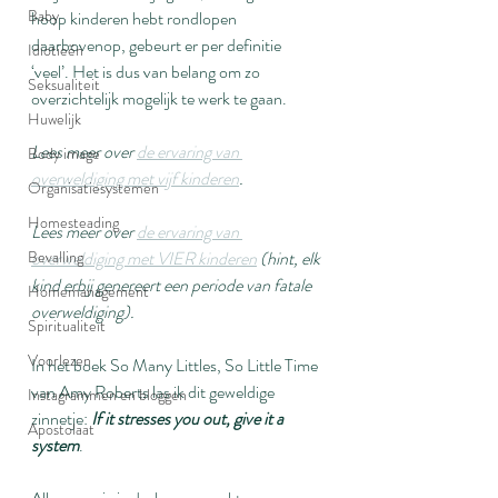
Baby
hoop kinderen hebt rondlopen 
daarbovenop, gebeurt er per definitie 
Idiotieën
‘veel’. Het is dus van belang om zo 
Seksualiteit
overzichtelijk mogelijk te werk te gaan.
Huwelijk
Lees meer over 
de ervaring van 
Body image
overweldiging met vijf kinderen
.
Organisatiesystemen
Homesteading
Lees meer over 
de ervaring van 
overweldiging met VIER kinderen
 (hint, elk 
Bevalling
kind erbij genereert een periode van fatale 
Homemanagement
overweldiging).
Spiritualiteit
Voorlezen
In het boek So Many Littles, So Little Time 
van Amy Roberts las ik dit geweldige 
Instagrammen en bloggen
zinnetje: 
If it stresses you out, give it a 
Apostolaat
system
.