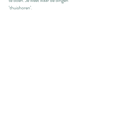
te doen. Je weet waar de dingen 
‘thuishoren’.