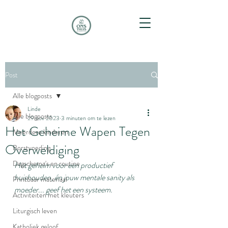
Post
Alle blogposts
Linde
Alle blogposts
29 nov 2023
3 minuten om te lezen
Het Geheime Wapen Tegen
Meerdere kinderen
Overweldiging
Borstvoeding
Dagschema's en routine
Het geheim voor een productief 
huishouden, én jouw mentale sanity als 
Printbaar materiaal
moeder... geef het een systeem.
Activiteiten met kleuters
Liturgisch leven
Katholiek geloof