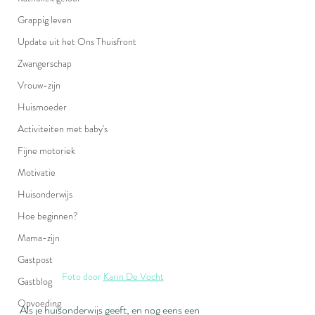
Grappig leven
Update uit het Ons Thuisfront
Zwangerschap
Vrouw-zijn
Huismoeder
Activiteiten met baby's
Fijne motoriek
Motivatie
Huisonderwijs
Hoe beginnen?
Mama-zijn
Gastpost
Foto door 
Karin De Vocht
Gastblog
Opvoeding
Als je huisonderwijs geeft, en nog eens een 