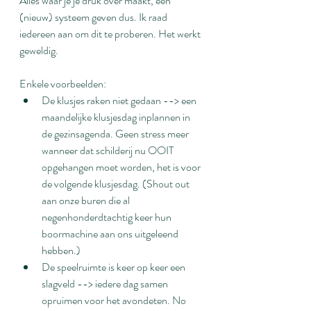
Alles waar je je druk over maakt, een 
(nieuw) systeem geven dus. Ik raad 
iedereen aan om dit te proberen. Het werkt 
geweldig.
Enkele voorbeelden:
De klusjes raken niet gedaan --> een 
maandelijke klusjesdag inplannen in 
de gezinsagenda. Geen stress meer 
wanneer dat schilderij nu OOIT 
opgehangen moet worden, het is voor 
de volgende klusjesdag. (Shout out 
aan onze buren die al 
negenhonderdtachtig keer hun 
boormachine aan ons uitgeleend 
hebben.)
De speelruimte is keer op keer een 
slagveld --> iedere dag samen 
opruimen voor het avondeten. No 