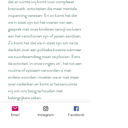
dat er ruimte vrij komt voor complexer 
breinwerk: activiteiten die meer mentale 
inspanning vereisen. En zo komt het dat 
we in staat zijn tot het voeren van een 
gesprek met onze kinderen terwijl we luiers 
aan het verschonen zijn of jassen aandoen. 
Zo komt het dat we in staat zijn om na te 
denken over een politieke kwestie wanneer 
we zuurdesemdeeg staan te plooien. Eens 
de activiteit ‘in onze vingers zit’, het tot een 
routine of systeem verworden is met 
andere woorden, moeten we er niet meer 
over nadenken en komt er hersenruimte 
vrij om ons bezig te houden met 
belangrijkere zaken.
Het uiterste doel van mijn bestaan is dus 
Email
Instagram
Facebook
om zoveel mogelijk van mijn bezigheden 
naar de basale ganglia te verhuizen. – 