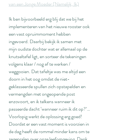
van een Jonge Moeder (Namelijk, Ik)
Ik ben bijvoorbeeld erg blij dat we bij het 
implementeren van het nieuwe rooster ook 
een vast opruimmoment hebben 
ingevoerd. Daarbij bekijk ik samen met 
mijn oudste dochter wat er allemaal op de 
knutseltafel ligt, en sorteer de tekeningen 
volgens klaar / nog af te werken / 
weggooien. Dat tafeltje was me altijd een 
doorn in het oog omdat de niet-
geklasseerde spullen zich opstapelden en 
vermengden met ongeopende post 
enzovoort, en ik telkens wanneer ik 
passeerde dacht ‘wanneer ruim ik dit op?’… 
Voorlopig werkt de oplossing erg goed! 
Doordat er een vast moment is voorzien in 
de dag heeft de rommel minder kans om te 
zegepralen over onze leefomgeving. Dank 