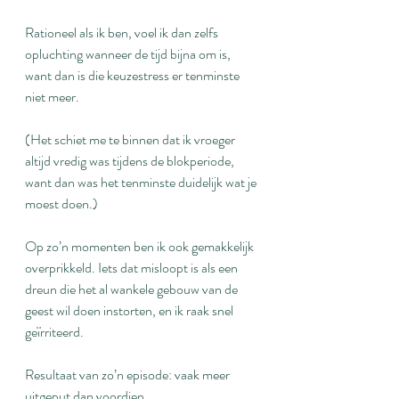
Rationeel als ik ben, voel ik dan zelfs 
opluchting wanneer de tijd bijna om is, 
want dan is die keuzestress er tenminste 
niet meer.
(Het schiet me te binnen dat ik vroeger 
altijd vredig was tijdens de blokperiode, 
want dan was het tenminste duidelijk wat je 
moest doen.)
Op zo’n momenten ben ik ook gemakkelijk 
overprikkeld. Iets dat misloopt is als een 
dreun die het al wankele gebouw van de 
geest wil doen instorten, en ik raak snel 
geïrriteerd.
Resultaat van zo’n episode: vaak meer 
uitgeput dan voordien.