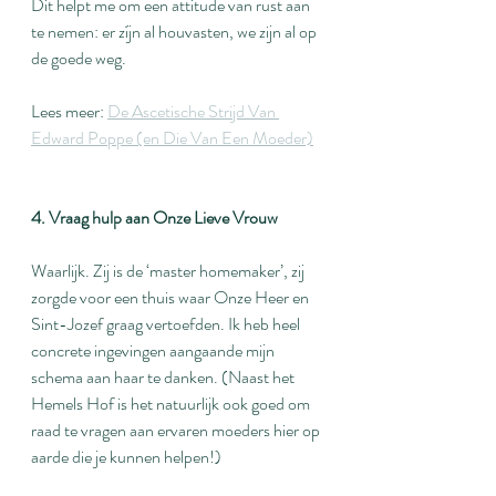
Dit helpt me om een attitude van rust aan 
te nemen: er zíjn al houvasten, we zijn al op 
de goede weg.
Lees meer: 
De Ascetische Strijd Van 
Edward Poppe (en Die Van Een Moeder)
4. Vraag hulp aan Onze Lieve Vrouw
Waarlijk. Zij is de ‘master homemaker’, zij 
zorgde voor een thuis waar Onze Heer en 
Sint-Jozef graag vertoefden. Ik heb heel 
concrete ingevingen aangaande mijn 
schema aan haar te danken. (Naast het 
Hemels Hof is het natuurlijk ook goed om 
raad te vragen aan ervaren moeders hier op 
aarde die je kunnen helpen!)