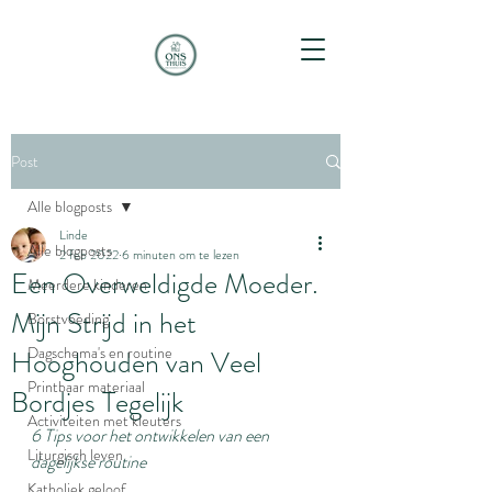
Post
Alle blogposts
Linde
Alle blogposts
2 feb 2022
6 minuten om te lezen
Een Overweldigde Moeder.
Meerdere kinderen
Mijn Strijd in het
Borstvoeding
Dagschema's en routine
Hooghouden van Veel
Printbaar materiaal
Bordjes Tegelijk
Activiteiten met kleuters
6 Tips voor het ontwikkelen van een 
Liturgisch leven
dagelijkse routine
Katholiek geloof