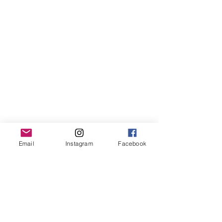
Edward. 
Ooit een huilbaby
, nu een clown.
Email
Instagram
Facebook
5. Denk volgens een cascadesysteem
Een erfenis van mijn juridische verleden: ik 
denk graag in termen van ‘
in hoofdorde, 
dit…; in ondergeschikte orde, dat…; in 
uiterst ondergeschikte orde, dit…
’.