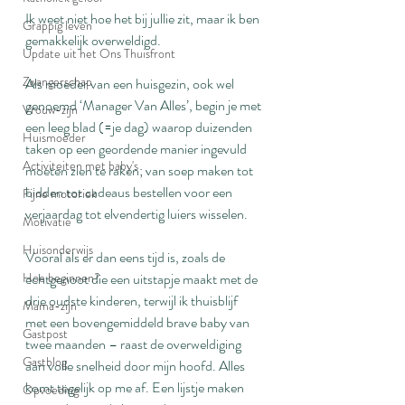
Ik weet niet hoe het bij jullie zit, maar ik ben 
Grappig leven
gemakkelijk overweldigd.
Update uit het Ons Thuisfront
Zwangerschap
Als moeder van een huisgezin, ook wel 
genoemd ‘Manager Van Alles’, begin je met 
Vrouw-zijn
een leeg blad (=je dag) waarop duizenden 
Huismoeder
taken op een geordende manier ingevuld 
Activiteiten met baby's
moeten zien te raken; van soep maken tot 
bidden tot cadeaus bestellen voor een 
Fijne motoriek
verjaardag tot elvendertig luiers wisselen.
Motivatie
Huisonderwijs
Vooral àls er dan eens tijd is, zoals de 
Hoe beginnen?
echtgenoot die een uitstapje maakt met de 
drie oudste kinderen, terwijl ik thuisblijf 
Mama-zijn
met een bovengemiddeld brave baby van 
Gastpost
twee maanden – raast de overweldiging 
Gastblog
aan volle snelheid door mijn hoofd. Alles 
komt tegelijk op me af. Een lijstje maken 
Opvoeding