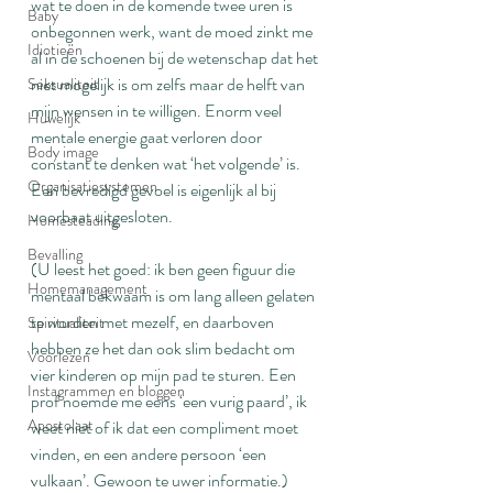
wat te doen in de komende twee uren is 
Baby
onbegonnen werk, want de moed zinkt me 
Idiotieën
al in de schoenen bij de wetenschap dat het 
niet mogelijk is om zelfs maar de helft van 
Seksualiteit
mijn wensen in te willigen. Enorm veel 
Huwelijk
mentale energie gaat verloren door 
Body image
constant te denken wat ‘het volgende’ is. 
Organisatiesystemen
Een bevredigd gevoel is eigenlijk al bij 
voorbaat uitgesloten.
Homesteading
Bevalling
(U leest het goed: ik ben geen figuur die 
Homemanagement
mentaal bekwaam is om lang alleen gelaten 
te worden met mezelf, en daarboven 
Spiritualiteit
hebben ze het dan ook slim bedacht om 
Voorlezen
vier kinderen op mijn pad te sturen. Een 
Instagrammen en bloggen
prof noemde me eens ‘een vurig paard’, ik 
Apostolaat
weet niet of ik dat een compliment moet 
vinden, en een andere persoon ‘een 
vulkaan’. Gewoon te uwer informatie.)