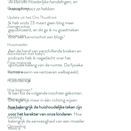
de kleinste moederlijke handelingen, en 
Grappig leven
hoeveel impact ze hebben.
Update uit het Ons Thuisfront
Ik heb sinds 23 maart geen blog meer 
Zwangerschap
gepubliceerd, en dit ga ik nu goedmaken 
Vrouw-zijn
door een kanonschot aan blogs!
Huismoeder
Aan de hand van verschillende boeken en 
Activiteiten met baby's
podcasts heb ik nagedacht over het 
Fijne motoriek
spirituele belang van de ruimte. De fysieke 
ruimte waarin we vertoeven welbepaald, 
Motivatie
onze woning. 
Huisonderwijs
Hoe beginnen?
Ik ben tot de volgende inzichten gekomen. 
Mama-zijn
Die eigenlijk maar in één richting wijzen: 
hoe belangrijk de huishoudelijke taken zijn 
Gastpost
voor het karakter van onze kinderen
. Hoe 
Gastblog
belangrijk de aanwezigheid van een moeder 
Opvoeding
thuis is.