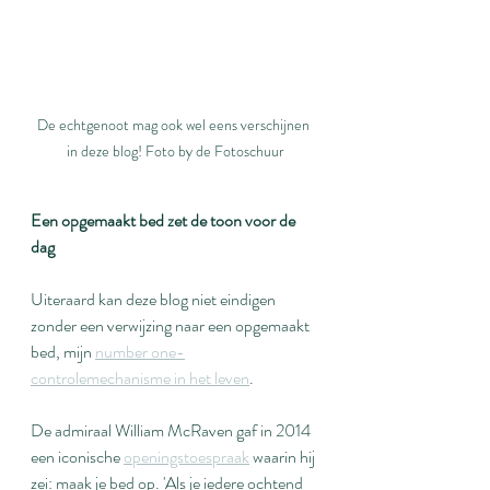
De echtgenoot mag ook wel eens verschijnen 
in deze blog! Foto by de Fotoschuur
Een opgemaakt bed zet de toon voor de 
dag
Uiteraard kan deze blog niet eindigen 
zonder een verwijzing naar een opgemaakt 
bed, mijn 
number one-
controlemechanisme in het leven
.
De admiraal William McRaven gaf in 2014 
een iconische 
openingstoespraak
 waarin hij 
zei: maak je bed op. 'Als je iedere ochtend 