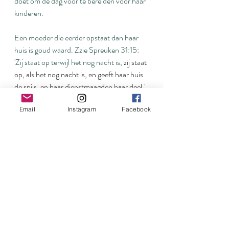
doet om de dag voor te bereiden voor haar 
kinderen. 
Een moeder die eerder opstaat dan haar 
huis is goud waard. Zzie Spreuken 31:15: 
'Zij staat op terwijl het nog nacht is, 
zij staat 
op, als het nog nacht is, en geeft haar huis 
de spijs, en haar dienstmaagden haar deel
.'
Email
Instagram
Facebook
Ze dekt de tafel voor het ontbijt, plant en 
denkt na wat gegeten zal worden die dag en 
begint het al uit te voeren. Ze legt kleren 
klaar op een stoel die de kinderen vandaag 
zullen aantrekken.
Wanneer de kinderen wakker worden, 
communiceren die gedekte tafel en de 
kleren op de stoel: 
er heeft iemand aan mij 
gedacht
. Er is al iemand voor mij aan het 