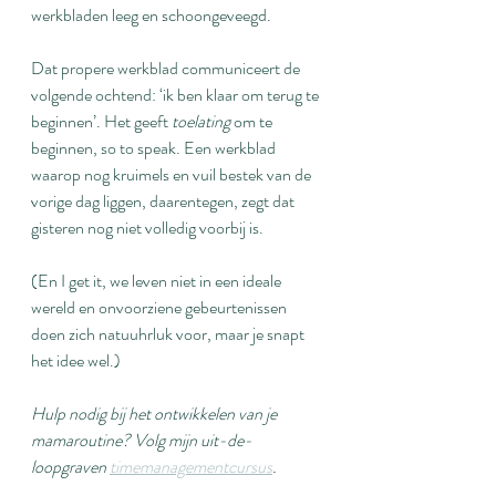
werkbladen leeg en schoongeveegd.
Dat propere werkblad communiceert de 
volgende ochtend: ‘ik ben klaar om terug te 
beginnen’. Het geeft 
toelating
 om te 
beginnen, so to speak. Een werkblad 
waarop nog kruimels en vuil bestek van de 
vorige dag liggen, daarentegen, zegt dat 
gisteren nog niet volledig voorbij is.
(En I get it, we leven niet in een ideale 
wereld en onvoorziene gebeurtenissen 
doen zich natuuhrluk voor, maar je snapt 
het idee wel.)
Hulp nodig bij het ontwikkelen van je 
mamaroutine? Volg mijn uit-de-
loopgraven 
timemanagementcursus
.