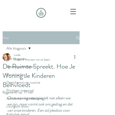
Post
Alle blogposts
Linde
Alle blogposts
15 mei
6 minuten om te lezen
De Ruimte Spreekt. Hoe Je
Meerdere kinderen
Woning Je Kinderen
Borstvoeding
Dagschema's en routine
Beïnvloedt
Printbaar materiaal
Bijgewerkt op:
17 mei
Onze woning weerspiegelt niet alleen wie 
Activiteiten met kleuters
we zijn, maar vormt ook ons gedrag en dat 
Liturgisch leven
van onze kinderen. Een stil pleidooi voor 
Katholiek geloof