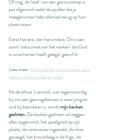
Of nog: de ‘taak’ van een gezinsuitstap is 
pas afgerond nadat de spullen die je 
meegenomen hebt allemaal terug op hun 
plaats staan.
Eerst het ene, dan het andere. Dit is een 
soort ‘natuurwet van het werken’ die God 
in onze harten heeft gelegd, geloof ik.
Lees meer: 
Hoe je dagen structureren voor 
meest productiviteit en rust?
Na de afwas ’s avonds, wat tegenwoordig 
bij ons een gezinsgebeuren is waar jong en 
oud bij betrokken is, wordt 
mijn keuken 
gesloten
. De keuken gesloten wil zeggen: 
alles opgeruimd, het speelgoed op zijn 
plaats, de vaatwasser ingesteld, de vloer 
geveegd, het brooddeeg in de frigo, de 