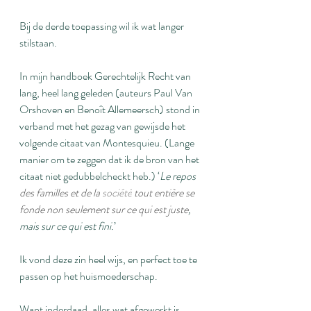
Bij de derde toepassing wil ik wat langer 
stilstaan.
In mijn handboek Gerechtelijk Recht van 
lang, heel lang geleden (auteurs Paul Van 
Orshoven en Benoît Allemeersch) stond in 
verband met het gezag van gewijsde het 
volgende citaat van Montesquieu. (Lange 
manier om te zeggen dat ik de bron van het 
citaat niet gedubbelcheckt heb.) ‘
Le repos 
des familles et de la 
société
 tout entière se 
fonde non seulement sur ce qui est juste
, 
mais sur ce qui est fini.
’
Ik vond deze zin heel wijs, en perfect toe te 
passen op het huismoederschap.
Want inderdaad, alles wat afgewerkt is, 