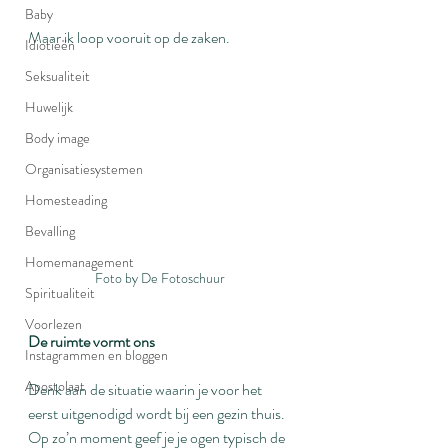
Baby
Maar ik loop vooruit op de zaken.
Idiotieën
Seksualiteit
Huwelijk
Body image
Organisatiesystemen
Homesteading
Bevalling
Homemanagement
Foto by De Fotoschuur
Spiritualiteit
Voorlezen
De ruimte vormt ons
Instagrammen en bloggen
Apostolaat
Denk aan de situatie waarin je voor het 
eerst uitgenodigd wordt bij een gezin thuis. 
Op zo’n moment geef je je ogen typisch de 