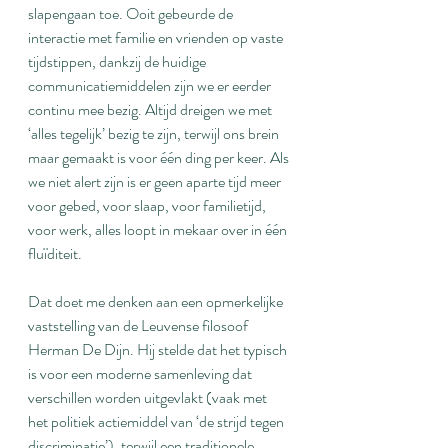
slapengaan toe. Ooit gebeurde de 
interactie met familie en vrienden op vaste 
tijdstippen, dankzij de huidige 
communicatiemiddelen zijn we er eerder 
continu mee bezig. Altijd dreigen we met 
‘alles tegelijk’ bezig te zijn, terwijl ons brein 
maar gemaakt is voor één ding per keer. Als 
we niet alert zijn is er geen aparte tijd meer 
voor gebed, voor slaap, voor familietijd, 
voor werk, alles loopt in mekaar over in één 
fluïditeit.
Dat doet me denken aan een opmerkelijke 
vaststelling van de Leuvense filosoof 
Herman De Dijn. Hij stelde dat het typisch 
is voor een moderne samenleving dat 
verschillen worden uitgevlakt (vaak met 
het politiek actiemiddel van ‘de strijd tegen 
discriminatie’), terwijl een traditionele 