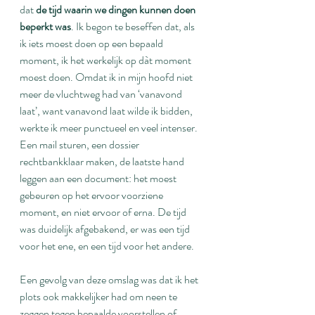
dat 
de tijd waarin we dingen kunnen doen 
beperkt was
. Ik begon te beseffen dat, als 
ik iets moest doen op een bepaald 
moment, ik het werkelijk op dàt moment 
moest doen. Omdat ik in mijn hoofd niet 
meer de vluchtweg had van ‘vanavond 
laat’, want vanavond laat wilde ik bidden, 
werkte ik meer punctueel en veel intenser. 
Een mail sturen, een dossier 
rechtbankklaar maken, de laatste hand 
leggen aan een document: het moest 
gebeuren op het ervoor voorziene 
moment, en niet ervoor of erna. De tijd 
was duidelijk afgebakend, er was een tijd 
voor het ene, en een tijd voor het andere.
Een gevolg van deze omslag was dat ik het 
plots ook makkelijker had om neen te 
zeggen tegen bepaalde voorstellen of 