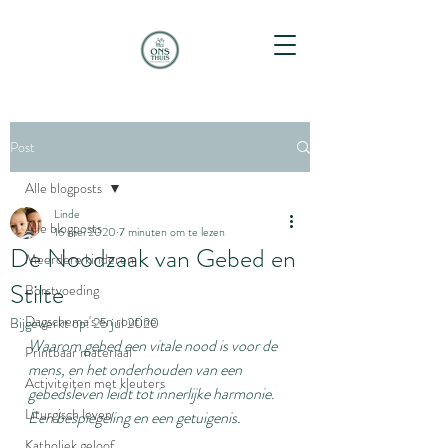
Post
Alle blogposts
Linde
Alle blogposts
16 mei 2020
7 minuten om te lezen
De Noodzaak van Gebed en
Meerdere kinderen
Stilte
Borstvoeding
Dagschema's en routine
Bijgewerkt op:
25 jul 2020
Waarom gebed een vitale nood is voor de 
Printbaar materiaal
mens, en het onderhouden van een 
Activiteiten met kleuters
gebedsleven leidt tot innerlijke harmonie. 
Liturgisch leven
Een bespiegeling en een getuigenis.
Katholiek geloof