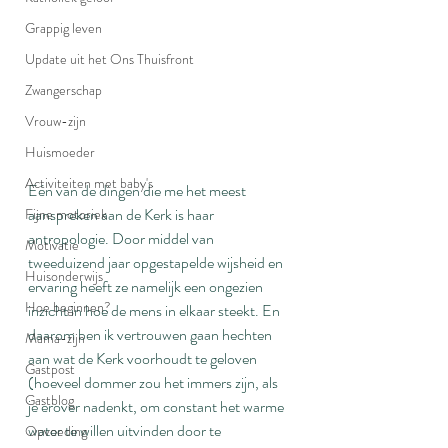
Grappig leven
Update uit het Ons Thuisfront
Zwangerschap
Vrouw-zijn
Huismoeder
Activiteiten met baby's
Eén van de dingen die me het meest 
aanspreken aan de Kerk is haar 
Fijne motoriek
antropologie. Door middel van 
Motivatie
tweeduizend jaar opgestapelde wijsheid en 
Huisonderwijs
ervaring heeft ze namelijk een ongezien 
Hoe beginnen?
inzicht in hoe de mens in elkaar steekt. En 
daarom ben ik vertrouwen gaan hechten 
Mama-zijn
aan wat de Kerk voorhoudt te geloven 
Gastpost
(hoeveel dommer zou het immers zijn, als 
Gastblog
je erover nadenkt, om constant het warme 
water te willen uitvinden door te 
Opvoeding