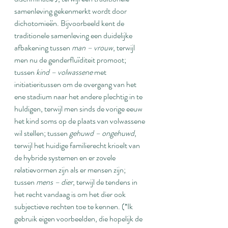
samenleving gekenmerkt wordt door 
dichotomieën. Bijvoorbeeld kent de 
traditionele samenleving een duidelijke 
afbakening tussen 
man – vrouw
, terwijl 
men nu de genderfluïditeit promoot; 
tussen 
kind – volwassene
 met 
initiatieritussen om de overgang van het 
ene stadium naar het andere plechtig in te 
huldigen, terwijl men sinds de vorige eeuw 
het kind soms op de plaats van volwassene 
wil stellen; tussen 
gehuwd – ongehuwd
, 
terwijl het huidige familierecht krioelt van 
de hybride systemen en er zovele 
relatievormen zijn als er mensen zijn; 
tussen 
mens – dier
, terwijl de tendens in 
het recht vandaag is om het dier ook 
subjectieve rechten toe te kennen. (*Ik 
gebruik eigen voorbeelden, die hopelijk de 