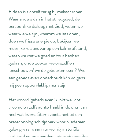
Bidden is zichzelf terug bij mekaar rapen. 
Waar anders dan in het stille gebed, de 
persoonlijke dialoog met God, weten we 
weer wie we zijn, waarom we iets doen, 
doen we frisse energie op, bekijken we 
moeilijke relaties vanop een kalme afstand, 
weten we wat we goed en fout hebben 
gedaan, onderzoeken we onszelf en 
‘beschouwen’ we de gebeurtenissen? Wie 
een gebedsleven onderhoudt kàn volgens 
mij geen oppervlakkig mens zijn.
Het woord ‘gebedsleven’ klinkt wellicht 
vreemd en zelfs achterhaald in de oren van 
heel wat lezers. Stamt zoiets niet uit een 
pretechnologisch tijdperk waarin iedereen 
gelovig was, waarin er weinig materiële 
welstand en nog minder wetenschappelijke 