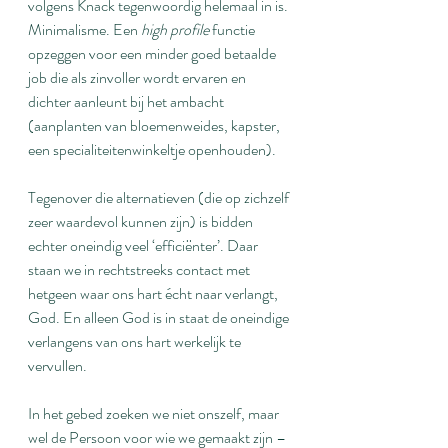
volgens Knack tegenwoordig helemaal in is. 
Minimalisme. Een 
high profile
 functie 
opzeggen voor een minder goed betaalde 
job die als zinvoller wordt ervaren en 
dichter aanleunt bij het ambacht 
(aanplanten van bloemenweides, kapster, 
een specialiteitenwinkeltje openhouden).
Tegenover die alternatieven (die op zichzelf 
zeer waardevol kunnen zijn) is bidden 
echter oneindig veel ‘efficiënter’. Daar 
staan we in rechtstreeks contact met 
hetgeen waar ons hart écht naar verlangt, 
God. En alleen God is in staat de oneindige 
verlangens van ons hart werkelijk te 
vervullen.
In het gebed zoeken we niet onszelf, maar 
wel de Persoon voor wie we gemaakt zijn – 