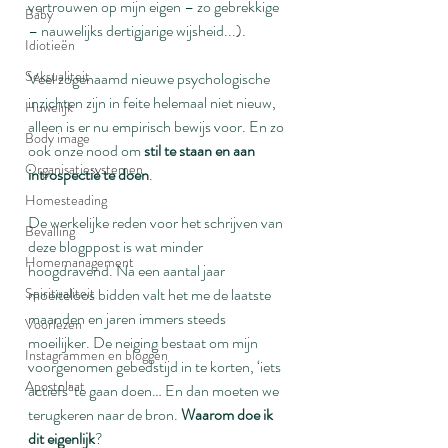
vertrouwen op mijn eigen 
– 
zo gebrekkige 
Baby
– 
nauwelijks dertigjarige wijsheid...).
Idiotieën
Seksualiteit
Veel zogenaamd nieuwe psychologische 
inzichten zijn in feite helemaal niet nieuw, 
Huwelijk
alleen is er nu empirisch bewijs voor. En zo 
Body image
ook onze nood om 
stil te staan en aan 
Organisatiesystemen
introspectie te doen
.
Homesteading
De werkelijke reden voor het schrijven van 
Bevalling
deze blogppost is wat minder 
Homemanagement
hoogdravend. Na een aantal jaar 
moeiteloos bidden valt het me de laatste 
Spiritualiteit
maanden en jaren immers steeds 
Voorlezen
moeilijker. De neiging bestaat om mijn 
Instagrammen en bloggen
voorgenomen gebedstijd in te korten, ‘iets 
Apostolaat
actiefs’ te gaan doen… En dan moeten we 
terugkeren naar de bron. 
Waarom doe ik 
dit eigenlijk
?