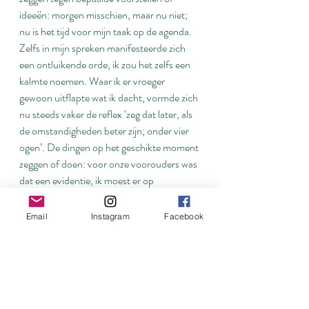
ideeën: morgen misschien, maar nu niet; 
nu is het tijd voor mijn taak op de agenda. 
Zelfs in mijn spreken manifesteerde zich 
een ontluikende orde, ik zou het zelfs een 
kalmte noemen. Waar ik er vroeger 
gewoon uitflapte wat ik dacht, vormde zich 
nu steeds vaker de reflex ‘zeg dat later, als 
de omstandigheden beter zijn; onder vier 
ogen’. De dingen op het geschikte moment 
zeggen of doen: voor onze voorouders was 
dat een evidentie, ik moest er op 
vijfentwintigjarige leeftijd nog in opgevoed 
worden.
Email
Instagram
Facebook
Ook viel het me gemakkelijker om een 
beslissing of een oordeel uit te stellen. ‘Dat 
hoeft nu niet beslist te worden – ik zal er 
eerst over bidden.’ Tegenwoordig volg ik de 