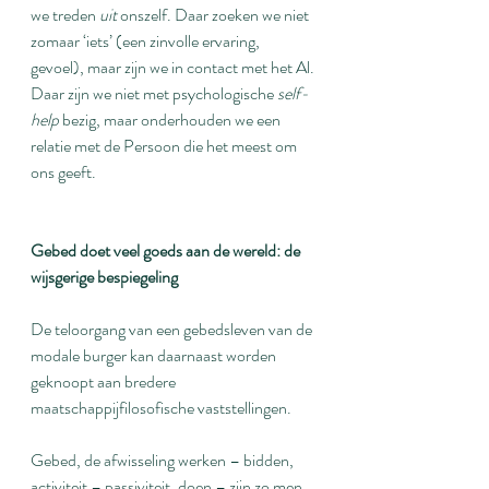
we treden 
uit
 onszelf. Daar zoeken we niet 
zomaar ‘iets’ (een zinvolle ervaring, 
gevoel), maar zijn we in contact met het Al. 
Daar zijn we niet met psychologische 
self-
help
 bezig, maar onderhouden we een 
relatie met de Persoon die het meest om 
ons geeft.
Gebed doet veel goeds aan de wereld: de 
wijsgerige bespiegeling
De teloorgang van een gebedsleven van de 
modale burger kan daarnaast worden 
geknoopt aan bredere 
maatschappijfilosofische vaststellingen.
Gebed, de afwisseling werken – bidden, 
activiteit – passiviteit, doen – zijn zo men 