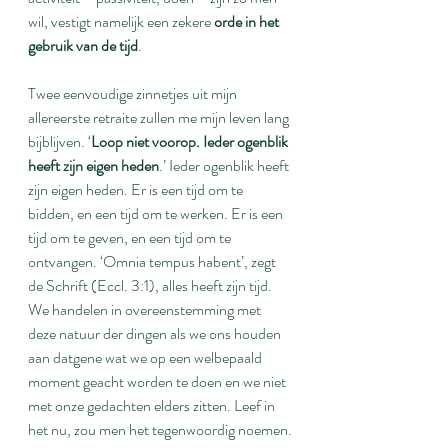
wil, vestigt namelijk een zekere 
orde in het 
gebruik van de tijd
.
Twee eenvoudige zinnetjes uit mijn 
allereerste retraite zullen me mijn leven lang 
bijblijven. ‘
Loop niet voorop. Ieder ogenblik 
heeft zijn eigen heden
.’ Ieder ogenblik heeft 
zijn eigen heden. Er is een tijd om te 
bidden, en een tijd om te werken. Er is een 
tijd om te geven, en een tijd om te 
ontvangen. ‘Omnia tempus habent’, zegt 
de Schrift (Eccl. 3:1), alles heeft zijn tijd. 
We handelen in overeenstemming met 
deze natuur der dingen als we ons houden 
aan datgene wat we op een welbepaald 
moment geacht worden te doen en we niet 
met onze gedachten elders zitten. Leef in 
het nu, zou men het tegenwoordig noemen.