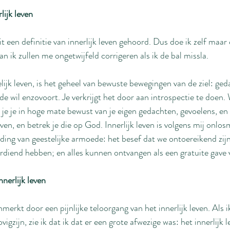
lijk leven
it een definitie van innerlijk leven gehoord. Dus doe ik zelf maar
n ik zullen me ongetwijfeld corrigeren als ik de bal missla.
telijk leven, is het geheel van bewuste bewegingen van de ziel: ged
e wil enzovoort. Je verkrijgt het door aan introspectie te doen.
n je je in hoge mate bewust van je eigen gedachten, gevoelens, en
ven, en betrek je die op God. Innerlijk leven is volgens mij onlos
ng van geestelijke armoede: het besef dat we ontoereikend zijn,
rdiend hebben; en alles kunnen ontvangen als een gratuite gave
nerlijk leven
merkt door een pijnlijke teloorgang van het innerlijk leven. Als i
igzijn, zie ik dat ik dat er een grote afwezige was: het innerlijk 