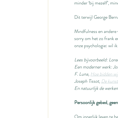
minder ‘bij mezelf’, min
Dit terwijl George Bernan
Mindfulness en andere v
sorry om het zo frank e
onze psychologie: wil ik
Lees bijvoorbeeld: Lore
Een moderner werk: Jos
F. Luna, 
Hoe bidden wi
Joseph Tissot, 
De kunst
En natuurlijk de werken
Persoonlijk gebed, geen
Om innerlijk leven te h