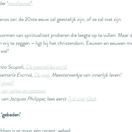
der ‘
recollected
’.
os zei: de 20ste eeuw zal geestelijk zijn, of ze zal niet zijn.
ormen van spiritualiteit proberen die leegte op te vullen. Maar 
n vrij te zeggen – ligt bij het christendom. Eeuwen en eeuwen me
 wel!
nzo Scupoli, 
De geestelijke strijd
.
emaría Escrivá, 
De weg
. Meesterwerkje van innerlijk leven!
j goed?
 van vallen en opstaan
.
 van Jacques Philippe; lees eerst 
Tijd voor God
.
 ‘gebeden’
ebben is er maar één recept: gebed.