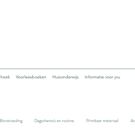
otheek
Voorleesboeken
Huisonderwijs
Informatie voor jou
Borstvoeding
Dagschema's en routine
Printbaar materiaal
Ac