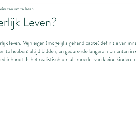
minuten om te lezen
Grappig leven
Update uit het Ons Thuisfront
Zwangerschap
erlijk Leven?
y's
Fijne motoriek
Motivatie
Huisonderwijs
Hoe begin
lijk leven. Mijn eigen (mogelijks gehandicapte) definitie van inne
even te hebben: altijd bidden, en gedurende langere momenten in 
ing
Baby
Idiotieën
Seksualiteit
Huwelijk
Body i
ed inhoudt. Is het realistisch om als moeder van kleine kinderen 
ing
Bevalling
Homemanagement