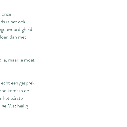
l onze 
ds is het ook 
tegenwoordigheid 
 doen dan met 
 ja, maar je moet 
t echt een gesprek 
 bod komt in de 
 het éérste 
ge Mis: heilig 