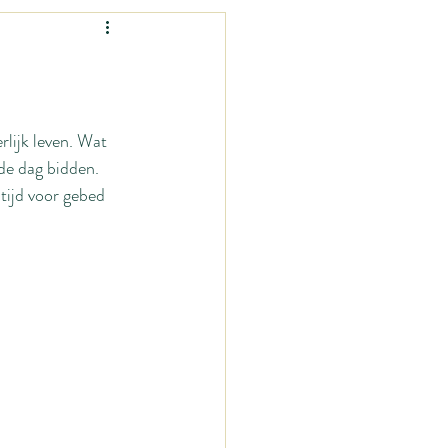
Vrouw-zijn
nen?
Mama-zijn
rlijk leven. Wat 
de dag bidden. 
mage
tijd voor gebed 