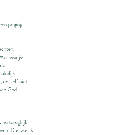
 een poging. 
achten, 
 Wanneer je 
 de 
makelijk 
 onszelf niet 
 van God.
k nu terugkijk 
leven. Dus was ik 