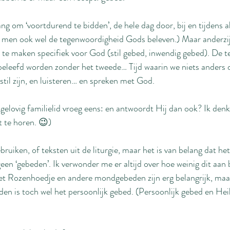
ang om ‘voortdurend te bidden’, de hele dag door, bij en tijdens a
t men ook wel de tegenwoordigheid Gods beleven.) Maar anderzij
ij te maken specifiek voor God (stil gebed, inwendig gebed). De 
beleefd worden zonder het tweede… Tijd waarin we niets anders
il zijn, en luisteren… en spreken met God.
lovig familielid vroeg eens: en antwoordt Hij dan ook? Ik denk:
t te horen. 😉)
uiken, of teksten uit de liturgie, maar het is van belang dat he
 geen ‘gebeden’. Ik verwonder me er altijd over hoe weinig dit aan
het Rozenhoedje en andere mondgebeden zijn erg belangrijk, maar
en is toch wel het persoonlijk gebed. (Persoonlijk gebed en Heili