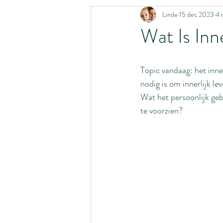
Linde
15 dec 2023
4 
Liturgisch leven
Katholiek geloof
Wat Is Inn
Huismoeder
Activiteiten met bab
Topic vandaag: het inner
nodig is om innerlijk l
Gastpost
Gastblog
Opvoed
Wat het persoonlijk geb
te voorzien?
Organisatiesystemen
Homestead