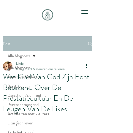
Post
Alle blogposts
Linde
Alle blogposts
6 aug 2021
5 minuten om te lezen
Wat Kind Van God Zijn Echt
Meerdere kinderen
Betekent. Over De
Borstvoeding
Dagschema's en routine
Prestatiecultuur En De
Printbaar materiaal
Leugen Van De Likes
Activiteiten met kleuters
Liturgisch leven
Katholiek geloof