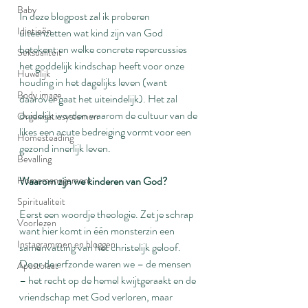
Baby
In deze blogpost zal ik proberen 
Idiotieën
uiteenzetten wat kind zijn van God 
betekent en welke concrete repercussies 
Seksualiteit
het goddelijk kindschap heeft voor onze 
Huwelijk
houding in het dagelijks leven (want 
Body image
daarover gaat het uiteindelijk). Het zal 
duidelijk worden waarom de cultuur van de 
Organisatiesystemen
likes een acute bedreiging vormt voor een 
Homesteading
gezond innerlijk leven.
Bevalling
Waarom zijn we kinderen van God?
Homemanagement
Spiritualiteit
Eerst een woordje theologie. Zet je schrap 
Voorlezen
want hier komt in één monsterzin een 
Instagrammen en bloggen
samenvatting van het christelijk geloof. 
Door de erfzonde waren we – de mensen 
Apostolaat
– het recht op de hemel kwijtgeraakt en de 
vriendschap met God verloren, maar 