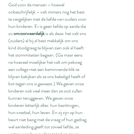
God voor de mensen – hoewel 
onbeschrijfelijk – valt immers nog het best 
te vergelijken met de liefde van ouders voor 
hun kinderen. Er is geen liefde op aarde die 
zo 
onvoorwaardelijk
 is als deze: het valt ons 
(ouders) al bij al best makkelijk om ons 
kind doodgraag te blijven zien ook al heeft 
het stommiteiten begaan. (Ga maar eens 
na hoeveel moeilijker het valt om pakweg 
een collega met een beminnende blik te 
blijven bekijken als ze ons beledigd heeft of 
bot tegen ons is geweest.) We geven onze 
kinderen ook veel meer dan ze ooit zullen 
kunnen teruggeven. We geven onze 
kinderen letterlijk alles: hun bezittingen, 
hun voedsel, hun leven. En zij zijn op hun 
beurt niet bezig met de vraag of hun gedrag 
wel aanleiding geeft tot zoveel liefde, ze 
vertrouwen hun ouders totaal en geven 