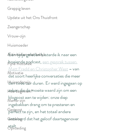
Grappig leven
Update uit het Ons Thuisfront
Zwangerschap
Vrouw-zijn
Huismoeder
Een tijdje geleden luisterde ik naar een 
Activiteiten met baby's
boeiende podcast, 
een gesprek tussen 
Fijne motoriek
Matt Fradd en Christopher West
 – van 
Motivatie
dat soort heerlijke conversaties die meer 
Huisonderwijs
dan twee uur duren. Er werd ingegaan op 
zaken die de moeite waard zijn om een 
Hoe beginnen?
blogpost aan te wijden: onze diep 
Mama-zijn
ingebakken drang om te presteren en 
Gastpost
perfect te zijn, en het totaal andere 
antwoord dat het geloof daartegenover 
Gastblog
stelt.
Opvoeding