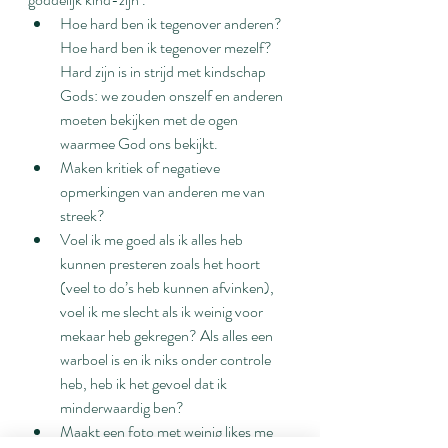
Hoe hard ben ik tegenover anderen? 
Hoe hard ben ik tegenover mezelf? 
Hard zijn is in strijd met kindschap 
Gods: we zouden onszelf en anderen 
moeten bekijken met de ogen 
waarmee God ons bekijkt.
Maken kritiek of negatieve 
opmerkingen van anderen me van 
streek?
Voel ik me goed als ik alles heb 
kunnen presteren zoals het hoort 
(veel to do’s heb kunnen afvinken), 
voel ik me slecht als ik weinig voor 
mekaar heb gekregen? Als alles een 
warboel is en ik niks onder controle 
heb, heb ik het gevoel dat ik 
minderwaardig ben?
Maakt een foto met weinig likes me 