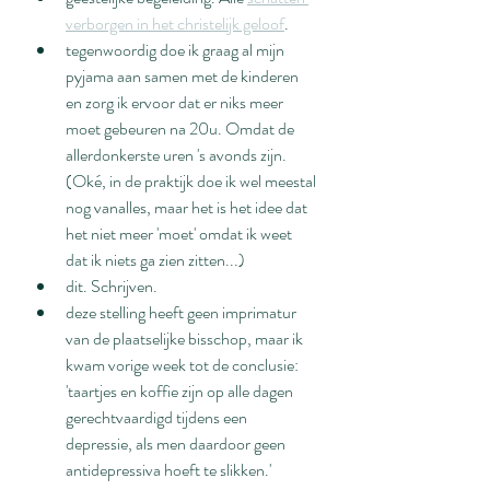
verborgen in het christelijk geloof
.
tegenwoordig doe ik graag al mijn 
pyjama aan samen met de kinderen 
en zorg ik ervoor dat er niks meer 
moet gebeuren na 20u. Omdat de 
allerdonkerste uren 's avonds zijn. 
(Oké, in de praktijk doe ik wel meestal 
nog vanalles, maar het is het idee dat 
het niet meer 'moet' omdat ik weet 
dat ik niets ga zien zitten...)
dit. Schrijven.
deze stelling heeft geen imprimatur 
van de plaatselijke bisschop, maar ik 
kwam vorige week tot de conclusie: 
'taartjes en koffie zijn op alle dagen 
gerechtvaardigd tijdens een 
depressie, als men daardoor geen 
antidepressiva hoeft te slikken.'