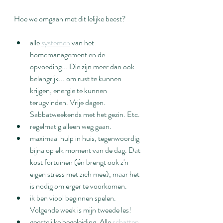
Hoe we omgaan met dit lelijke beest?
alle 
systemen
 van het 
homemanagement en de 
opvoeding... Die zijn meer dan ook 
belangrijk... om rust te kunnen 
krijgen, energie te kunnen 
terugvinden. Vrije dagen. 
Sabbatweekends met het gezin. Etc.
regelmatig alleen weg gaan. 
maximaal hulp in huis, tegenwoordig 
bijna op elk moment van de dag. Dat 
kost fortuinen (én brengt ook z'n 
eigen stress met zich mee), maar het 
is nodig om erger te voorkomen.
ik ben viool beginnen spelen. 
Volgende week is mijn tweede les!
geestelijke begeleiding. Alle 
schatten 