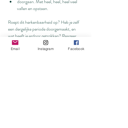
doorgaan. Met heel, heel, heel veel 
vallen en opstaan.
Roept dit herkenbaarheid op? Heb je zelf 
een dergelijke periode doorgemaakt, en 
wat heeft je erdoor getrokken? Reageer 
dan alsjeblieft. 
Email
Instagram
Facebook
Laat ons mekaar steunen en dragen 
❤
Liefs,
Linde
Mama-zijn