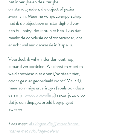
het innerlijke en de uiterlijke 
omstandigheden, die objectief gezien 
zwaar zijn. Maar na vorige zwangerschap 
had ik de objectieve omstandigheid van 
een huilbaby, die ik nu niet heb. Dus dat 
maakt de conclusie confronterender, dat 
er echt wel een depressie in 't spel is.
Voordeel: ik wil minder dan ooit nog 
iemand veroordelen. Als christen moeten 
we dit sowieso niet doen ('oordeelt niet, 
opdat ge niet geoordeeld wordt' Mt. 7:1), 
maar sommige ervaringen (zoals ook deze 
van mijn 
tweede bevalling
) raken je zo diep 
dat je een diepgeworteld begrip gaat 
kweken.
Lees meer: 
4 Dingen die jij moet horen, 
mama met schuldgevoelens