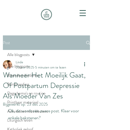
Post
Alle blogposts
Linde
Alle blogposts
20 nov 2025
5 minuten om te lezen
Wanneer Het Moeilijk Gaat,
Meerdere kinderen
Of Postpartum Depressie
Borstvoeding
Dagschema's en routine
Als Moeder Van Zes
Printbaar materiaal
Bijgewerkt op:
23 dec 2025
Ok, dit wordt een zware post. Klaar voor 
Activiteiten met kleuters
enkele bakstenen?
Liturgisch leven
Katholiek geloof