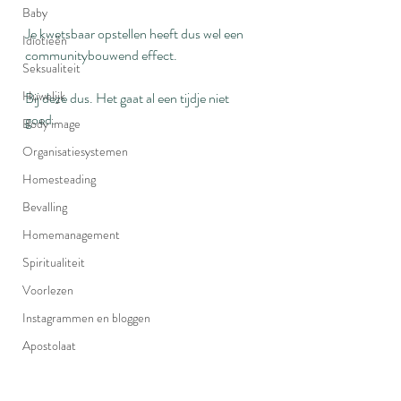
Baby
Je kwetsbaar opstellen heeft dus wel een 
Idiotieën
communitybouwend effect.
Seksualiteit
Huwelijk
Bij deze dus. Het gaat al een tijdje niet 
goed.
Body image
Organisatiesystemen
Homesteading
Bevalling
Homemanagement
Spiritualiteit
Voorlezen
Instagrammen en bloggen
Apostolaat