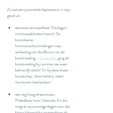
Zo ziet een postnatale depressie er in mijn 
geval uit:
extreme vermoeidheid. Die begon 
rond tweeënhalve maand. De 
boosdoener: 
hormoonschommelingen naar 
aanleiding van de afbouw van de 
borstvoeding. - 
Zoals altijd
, ging de 
borstvoeding bij nummer zes weer 
behoorlijk slecht! En bij deze al een 
boodschap: 
lieve mama's, neem 
hormonen heel serieus!
een erg hoog stressniveau. 
Prikkelbaar voor 't kleinste. En dat 
zorgt er op sommige dagen voor dat 
kleine lichamelijke ongemakken de 