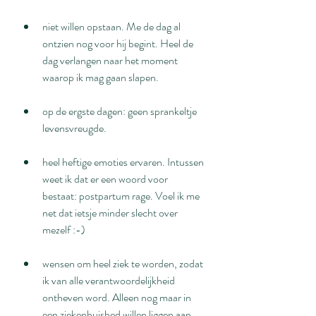
niet willen opstaan. Me de dag al 
ontzien nog voor hij begint. Heel de 
dag verlangen naar het moment 
waarop ik mag gaan slapen.
op de ergste dagen: geen sprankeltje 
levensvreugde.
heel heftige emoties ervaren. Intussen 
weet ik dat er een woord voor 
bestaat: postpartum rage. Voel ik me 
net dat ietsje minder slecht over 
mezelf :-)
wensen om heel ziek te worden, zodat 
ik van alle verantwoordelijkheid 
ontheven word. Alleen nog maar in 
een ziekenhuisbed willen liggen aan 