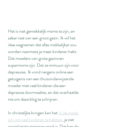
Het is niet gemakkelijk mama te zijn, en 
zeker niet van een groot gezin. Ik wil het 
idee wegnemen dat alles makkelijker zou 
worden naarmate je meer kinderen hebt. 
Dat moeders van grote gezinnen 
supermoms zijn. Dat ze immuun zijn voor 
depressies. Ik vond nergens online een 
getuigenis van een thuisonderwijzende 
moeder met veel kinderen die een 
depressie doormaakte, en dat overhaalde 
me om deze blog te schrijven.
In christelijke kringen kan het 
'in de mode 
zijn' om veel kinderen te hebben
, je ziet 
zoveel grote gezinnen rond je. Dat kan de 