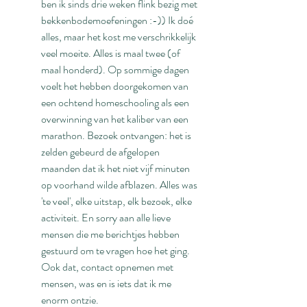
ben ik sinds drie weken flink bezig met 
bekkenbodemoefeningen :-)) Ik doé
alles, maar het kost me verschrikkelijk 
veel moeite. Alles is maal twee (of 
maal honderd). Op sommige dagen 
voelt het hebben doorgekomen van 
een ochtend homeschooling als een 
overwinning van het kaliber van een 
marathon. Bezoek ontvangen: het is 
zelden gebeurd de afgelopen 
maanden dat ik het niet vijf minuten 
op voorhand wilde afblazen. Alles was 
'te veel', elke uitstap, elk bezoek, elke 
activiteit. En sorry aan alle lieve 
mensen die me berichtjes hebben 
gestuurd om te vragen hoe het ging. 
Ook dat, contact opnemen met 
mensen, was en is iets dat ik me 
enorm ontzie.