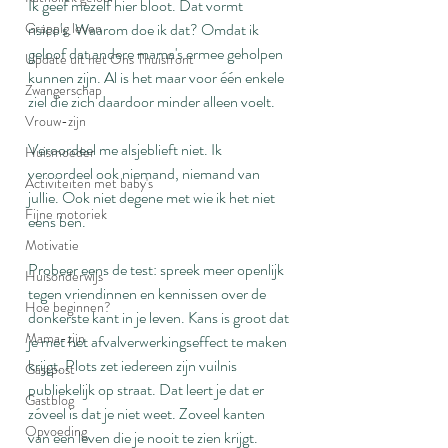
Ik geef mezelf hier bloot. Dat vormt 
Grappig leven
risico's. Waarom doe ik dat? Omdat ik 
geloof dat andere mama's ermee geholpen 
Update uit het Ons Thuisfront
kunnen zijn. Al is het maar voor één enkele 
Zwangerschap
ziel die zich daardoor minder alleen voelt.
Vrouw-zijn
Veroordeel me alsjeblieft niet. Ik 
Huismoeder
veroordeel ook niemand, niemand van 
Activiteiten met baby's
jullie. Ook niet degene met wie ik het niet 
Fijne motoriek
eens ben.
Motivatie
Probeer eens de test: spreek meer openlijk 
Huisonderwijs
tegen vriendinnen en kennissen over de 
Hoe beginnen?
donkerste kant in je leven. Kans is groot dat 
Mama-zijn
je met het afvalverwerkingseffect te maken 
krijgt. Plots zet iedereen zijn vuilnis 
Gastpost
publiekelijk op straat. Dat leert je dat er 
Gastblog
zóveel is dat je niet weet. Zoveel kanten 
Opvoeding
van een leven die je nooit te zien krijgt.