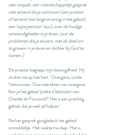
zeer simpels: een vriendschappelijk gesprek 
met iemand die je vertrouwt (een priester 
of iemand met lange ervaring in het geloof, 
een ‘wijze persoon’ dus), over de huidige 
omstandigheden in je leven, over de 
problemen die je ervaart, met als doel om 
te groeien in je leven en dichter bij God te 
komen.)
De priester begreep mijn bezorgdheid. Hij 
drukte me op het hart: ‘Overgave, Linde. 
Vertrouwen. Doe vele akten van overgave. 
Ken je het gebed '
prière d’abandon
' van 
Charles de Foucauld? Het is een prachtig 
gebed, dat je veel zal helpen.’
Na het gesprek googlede ik het gebed 
onmiddellijk. Het raakte me diep. Het is, 
werkelijk, het meest ontroerende gebed dat 