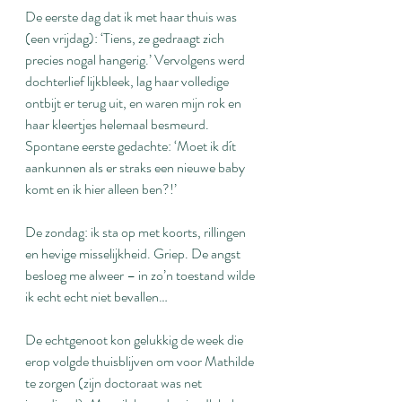
De eerste dag dat ik met haar thuis was 
(een vrijdag): ‘Tiens, ze gedraagt zich 
precies nogal hangerig.’ Vervolgens werd 
dochterlief lijkbleek, lag haar volledige 
ontbijt er terug uit, en waren mijn rok en 
haar kleertjes helemaal besmeurd. 
Spontane eerste gedachte: ‘Moet ik dít 
aankunnen als er straks een nieuwe baby 
komt en ik hier alleen ben?!’
De zondag: ik sta op met koorts, rillingen 
en hevige misselijkheid. Griep. De angst 
besloeg me alweer – in zo’n toestand wilde 
ik echt echt niet bevallen…
De echtgenoot kon gelukkig de week die 
erop volgde thuisblijven om voor Mathilde 
te zorgen (zijn doctoraat was net 