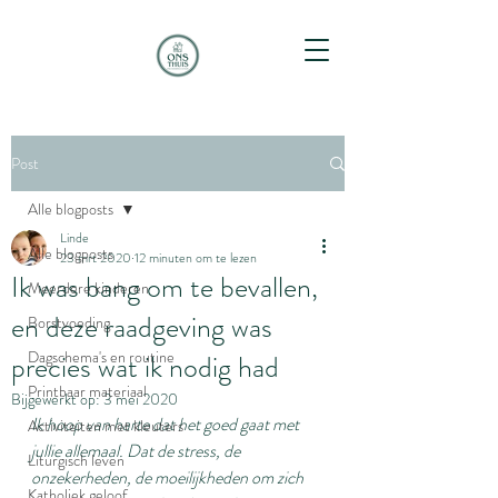
Post
Alle blogposts
Linde
Alle blogposts
23 mrt 2020
12 minuten om te lezen
Ik was bang om te bevallen,
Meerdere kinderen
en deze raadgeving was
Borstvoeding
Dagschema's en routine
precies wat ik nodig had
Printbaar materiaal
Bijgewerkt op:
3 mei 2020
Ik hoop van harte dat het goed gaat met 
Activiteiten met kleuters
jullie allemaal. Dat de stress, de 
Liturgisch leven
onzekerheden, de moeilijkheden om zich 
Katholiek geloof