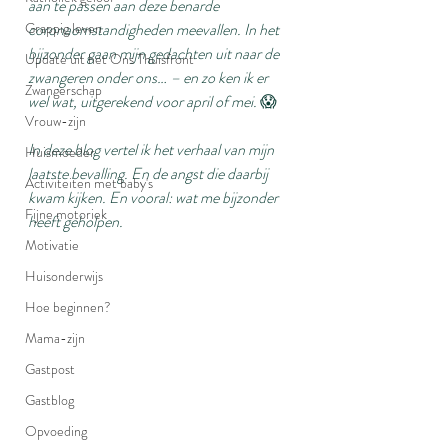
aan te passen aan deze benarde 
Grappig leven
coronaomstandigheden meevallen. In het 
bijzonder gaan mijn gedachten uit naar de 
Update uit het Ons Thuisfront
zwangeren onder ons… – en zo ken ik er 
Zwangerschap
wel wat, uitgerekend voor april of mei. 
😱
Vrouw-zijn
In deze blog vertel ik het verhaal van mijn 
Huismoeder
laatste bevalling. En de angst die daarbij 
Activiteiten met baby's
kwam kijken. En vooral: wat me bijzonder 
Fijne motoriek
heeft geholpen.
Motivatie
Huisonderwijs
Hoe beginnen?
Mama-zijn
Gastpost
Gastblog
Opvoeding