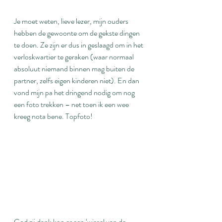
Je moet weten, lieve lezer, mijn ouders 
hebben de gewoonte om de gekste dingen 
te doen. Ze zijn er dus in geslaagd om in het 
verloskwartier te geraken (waar normaal 
absoluut niemand binnen mag buiten de 
partner, zelfs eigen kinderen niet). En dan 
vond mijn pa het dringend nodig om nog 
een foto trekken – net toen ik een wee 
kreeg nota bene. Topfoto!
God zij dank kon er een ‘wissel van de 