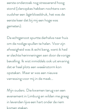
eerste onderzoek nog stresserend hoog 
stond (clercqskes hebben nochtans van 
oudsher een 
lage
 bloeddruk, het was de 
eerste keer dat bij mij een hoge was 
gemeten).
De echtgenoot spurtte derhalve naar huis 
om de nodige spullen te halen. Voor zijn 
afwezigheid was ik echt bang, want ik had 
er slechte herinneringen aan door de vorige 
bevalling. Ik wist inmiddels ook uit ervaring 
dat er heel plots een weeënstorm kon 
opsteken. Maar er was een nieuwe 
verrassing voor mij in de maak…
Mijn ouders. Die kwamen terug van een 
evenement in Limburg en wilden me graag 
in levenden lijve een hart onder de riem 
komen steken.