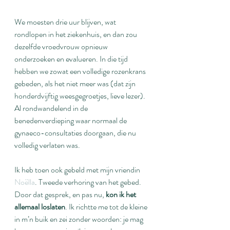
We moesten drie uur blijven, wat 
rondlopen in het ziekenhuis, en dan zou 
dezelfde vroedvrouw opnieuw 
onderzoeken en evalueren. In die tijd 
hebben we zowat een volledige rozenkrans 
gebeden, als het niet meer was (dat zijn 
honderdvijftig weesgegroetjes, lieve lezer). 
Al rondwandelend in de 
benedenverdieping waar normaal de 
gynaeco-consultaties doorgaan, die nu 
volledig verlaten was.
Ik heb toen ook gebeld met mijn vriendin 
Noëlla
. Tweede verhoring van het gebed. 
Door dat gesprek, en pas nu, 
kon ik het 
allemaal loslaten
. Ik richtte me tot de kleine 
in m’n buik en zei zonder woorden: je mag 