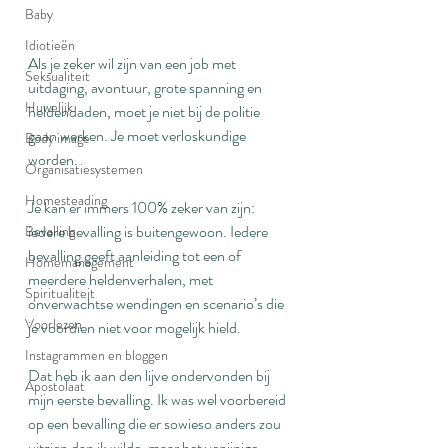
Baby
Idiotieën
Als je zeker wil zijn van een job met 
Seksualiteit
uitdaging, avontuur, grote spanning en 
Huwelijk
heldendaden, moet je niet bij de politie 
gaan werken. Je moet verloskundige 
Body image
worden.
Organisatiesystemen
Homesteading
Je kan er immers 100% zeker van zijn: 
iedere bevalling is buitengewoon. Iedere 
Bevalling
bevalling geeft aanleiding tot een of 
Homemanagement
meerdere heldenverhalen, met 
Spiritualiteit
onverwachtse wendingen en scenario’s die 
Voorlezen
je voordien niet voor mogelijk hield.
Instagrammen en bloggen
Dat heb ik aan den lijve ondervonden bij 
Apostolaat
mijn eerste bevalling. Ik was wel voorbereid 
op een bevalling die er sowieso anders zou 
uitzien dan ik wilde, maar het venijnige 