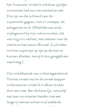
het ‘huisarrest’ omdat ik zichtbaar pijnlijke 
contracties had was me mentaal te veel. 
Dus zijn we die ochtend naar de 
supermarkt gegaan, met z’n tweetjes, de 
echtgenoot en ik. (Mathilde was sinds 
vrijdagavond bij mijn schoonouders, dat 
was nog zo’n verhaal, met valiezen naar de 
crèche en het station Brussel-Zuid hollen 
om haar supernipt op tijd op de trein te 
kunnen afzetten, terwijl ik dus geregeld een 
wee kreeg.)
Dat winkelbezoek was in feite legendarisch. 
Thomas moest me om de zoveel stappen 
ondersteunen omdat ik in elkaar stuikte 
door een wee. Aan de kassa (ja, natuurlijk 
net toen we moesten betalen met een 
lange rij mensen achter ons) stelde de 