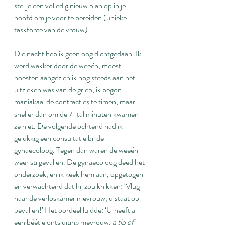
stel je een volledig nieuw plan op in je 
hoofd om je voor te bereiden (unieke 
taskforce van de vrouw).
Die nacht heb ik geen oog dichtgedaan. Ik 
werd wakker door de weeën, moest 
hoesten aangezien ik nog steeds aan het 
uitzieken was van de griep, ik begon 
maniakaal de contracties te timen, maar 
sneller dan om de 7-tal minuten kwamen 
ze niet. De volgende ochtend had ik 
gelukkig een consultatie bij de 
gynaecoloog. Tegen dan waren de weeën 
weer stilgevallen. De gynaecoloog deed het 
onderzoek, en ik keek hem aan, opgetogen 
en verwachtend dat hij zou knikken: ‘Vlug 
naar de verloskamer mevrouw, u staat op 
bevallen!’ Het oordeel luidde: ‘U heeft al 
een béétje ontsluiting mevrouw, 
a tip of 