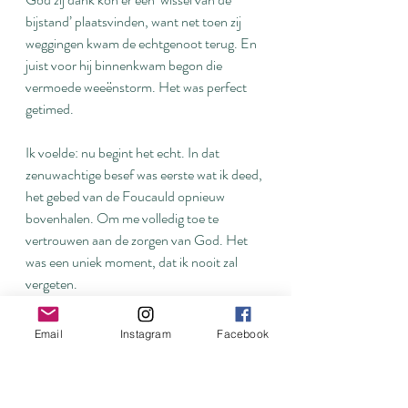
bijstand’ plaatsvinden, want net toen zij 
weggingen kwam de echtgenoot terug. En 
juist voor hij binnenkwam begon die 
vermoede weeënstorm. Het was perfect 
getimed.
Ik voelde: nu begint het echt. In dat 
zenuwachtige besef was eerste wat ik deed, 
het gebed van de Foucauld opnieuw 
bovenhalen. Om me volledig toe te 
vertrouwen aan de zorgen van God. Het 
was een uniek moment, dat ik nooit zal 
vergeten.
Thomas zorgde voor de nodige ontlading 
Email
Instagram
Facebook
(Ik vermoed dat hij geld zou kunnen 
verdienen met zijn coaching tijdens 
bevallingen. Vooral mentaal heb ik zijn 