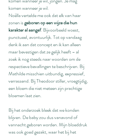
komen wanneer je wil, jongen. Je mag 
komen wanneer je wil.
Noëlla vertelde me ook dat elk van haar 
zonen is 
geboren op een wijze die hun 
karakter al aangaf
. Bijvoorbeeld woest, 
punctueel, avontuurlijk. Tot op vandaag 
denk ik aan dat concept en ik kan alleen 
maar bevestigen dat ze gelijk heeft – al 
zoek ik nog steeds naar woorden om de 
respectieve bevallingen te beschrijven. Bij 
Mathilde misschien uitbundig, expressief, 
verrassend. Bij Theodoor stiller, vroegtijdig, 
een bloem die niet meteen zijn prachtige 
bloemen laat zien.
Bij het onderzoek bleek dat we konden 
blijven. De baby zou dus vanavond of 
vannacht geboren worden. Mijn bloeddruk 
was ook goed gezakt, waar het bij het 