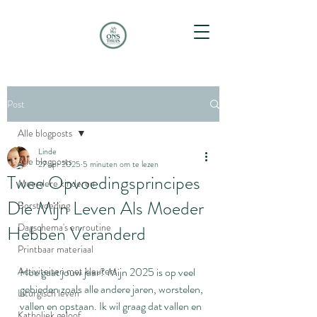
Post
Alle blogposts
Linde
Alle blogposts
27 apr 2025
5 minuten om te lezen
Twee Opvoedingsprincipes
Meerdere kinderen
Die Mijn Leven Als Moeder
Borstvoeding
Dagschema's en routine
Hebben Veranderd
Printbaar materiaal
Activiteiten met kleuters
Hoe gaat jouw jaar? Mijn 2025 is op veel 
gebieden zoals alle andere jaren, worstelen, 
Liturgisch leven
vallen en opstaan. Ik wil graag dat vallen en 
Katholiek geloof