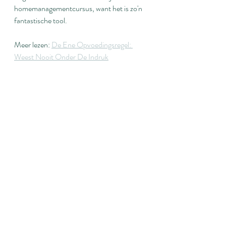
homemanagementcursus, want het is zo'n 
fantastische tool.
Meer lezen: 
De Ene Opvoedingsregel: 
Weest Nooit Onder De Indruk