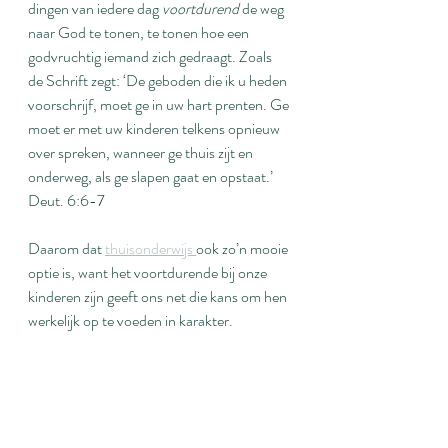
dingen van iedere dag 
voortdurend
 de weg 
naar God te tonen, te tonen hoe een 
godvruchtig iemand zich gedraagt. Zoals 
de Schrift zegt: ‘De geboden die ik u heden 
voorschrijf, moet ge in uw hart prenten. Ge 
moet er met uw kinderen telkens opnieuw 
over spreken, wanneer ge thuis zijt en 
onderweg, als ge slapen gaat en opstaat.’ 
Deut. 6:6-7
Daarom dat 
thuisonderwijs 
ook zo’n mooie 
optie is, want het voortdurende bij onze 
kinderen zijn geeft ons net die kans om hen 
werkelijk op te voeden in karakter.