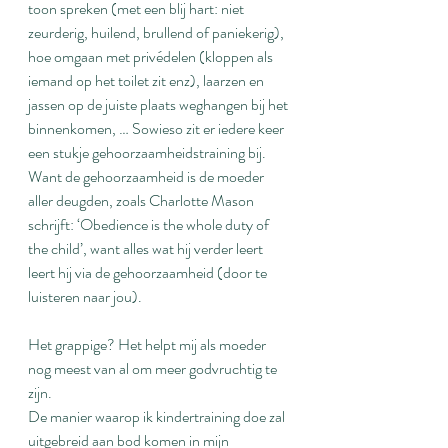
toon spreken (met een blij hart: niet 
zeurderig, huilend, brullend of paniekerig), 
hoe omgaan met privédelen (kloppen als 
iemand op het toilet zit enz), laarzen en 
jassen op de juiste plaats weghangen bij het 
binnenkomen, … Sowieso zit er iedere keer 
een stukje gehoorzaamheidstraining bij. 
Want de gehoorzaamheid is de moeder 
aller deugden, zoals Charlotte Mason 
schrijft: ‘Obedience is the whole duty of 
the child’, want alles wat hij verder leert 
leert hij via de gehoorzaamheid (door te 
luisteren naar jou).
Het grappige? Het helpt mij als moeder 
nog meest van al om meer godvruchtig te 
zijn.
De manier waarop ik kindertraining doe zal 
uitgebreid aan bod komen in mijn 