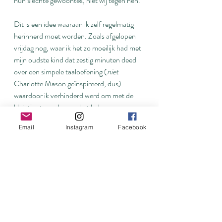
hun slechte gewoontes, niét wij tegen hen.
Dit is een idee waaraan ik zelf regelmatig 
herinnerd moet worden. Zoals afgelopen 
vrijdag nog, waar ik het zo moeilijk had met 
mijn oudste kind dat zestig minuten deed 
over een simpele taaloefening (
niet 
Charlotte Mason geïnspireerd, dus) 
waardoor ik verhinderd werd om met de 
kleintjes te werken en het hele 
huisonderwijs in de soep liep.
Email
Instagram
Facebook
Zo vaak kruipen we in die houding van 'wij 
tegen hen', als ze niet meewerken, als ze 
niet luisteren enzovoort.
Op dat moment is het tijd om ons eigen 
hart te gaan onderzoeken. Geloof ik dat 
mijn taak is om hen mee te nemen op het 