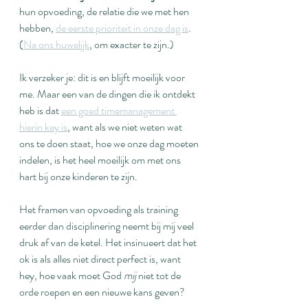
hun opvoeding, de relatie die we met hen 
hebben, 
de eerste prioriteit in onze dag is
. 
(
Na ons huwelijk
, om exacter te zijn.) 
Ik verzeker je: dit is en blijft moeilijk voor 
me. Maar een van de dingen die ik ontdekt 
heb is dat 
een goed timemanagement 
hierin key is
, want als we niet weten wat 
ons te doen staat, hoe we onze dag moeten 
indelen, is het heel moeilijk om met ons 
hart bij onze kinderen te zijn.
Het framen van opvoeding als training 
eerder dan disciplinering neemt bij mij veel 
druk af van de ketel. Het insinueert dat het 
ok is als alles niet direct perfect is, want 
hey, hoe vaak moet God 
mij
 niet tot de 
orde roepen en een nieuwe kans geven?