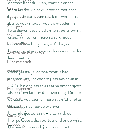
opstaan benadrukken, want als er een 
Grappig leven
indruk is die ik niét wil creëren met deze 
blog en de cursussen die ik ontwerp, is dat 
Update uit het Ons Thuisfront
ik alles voor mekaar heb als moeder. In 
Zwangerschap
feite dienen deze platformen vooral om mij 
Vrouw-zijn
er 
zelf
 aan te herinneren wat ik moet 
doen… Preaching to myself, dus, en 
Huismoeder
hopende dat andere moeders samen willen 
Activiteiten met baby's
leren met mij.
Fijne motoriek
Motivatie
Maar geestelijk, of hoe moet ik het 
noemen, stak er voor mij iets bovenuit in 
Huisonderwijs
2025. En dat iets zou ik bijna omschrijven 
Hoe beginnen?
als een ‘revelatie’ in de opvoeding. Directe 
Mama-zijn
oorzaak: het lezen en horen van Charlotte 
Mason geïnspireerde bronnen. 
Gastpost
Uiteindelijke oorzaak – uiteraard: de 
Gastblog
Heilige Geest, die voortdurend onderwijst. 
Opvoeding
(De vasten is voorbij, nu breekt het 