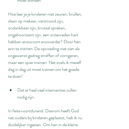
moet worden. 
Hoe leer je je kinderen niet zeuren, brullen, 
slaan op mekaar, verstrooid zijn, 
ondankbaar zijn, brutaal spreken, 
ongehoorzaam zijn, een ontevreden hart 
hebben enzovoort enzoverder? Door hen 
erin te 
trainen
. De opvoeding niet zien als 
ongewenst gedrag straffen of corrigeren, 
maar een spier trainen. Net zoals ik mezelf 
dag in dag uit moet trainen om het goede 
te doen!
Dat er heel veel interventies zullen 
nodig zijn. 
In feite voortdurend. Daarom heeft God 
net ouders bij kinderen geplaatst, heb ik nu 
duidelijker ingezien. Om hen in de kleine 