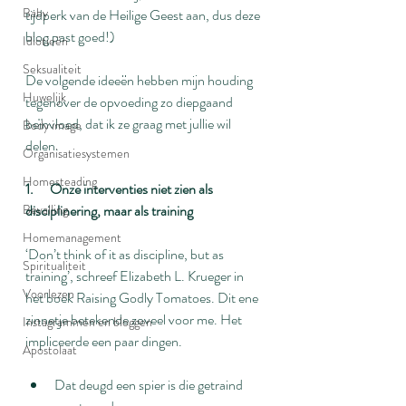
Baby
tijdperk van de Heilige Geest aan, dus deze 
blog past goed!)
Idiotieën
Seksualiteit
De volgende ideeën hebben mijn houding 
Huwelijk
tegenover de opvoeding zo diepgaand 
beïnvloed, dat ik ze graag met jullie wil 
Body image
delen.
Organisatiesystemen
Homesteading
1.      Onze interventies niet zien als 
Bevalling
disciplinering, maar als training
Homemanagement
‘Don’t think of it as discipline, but as 
Spiritualiteit
training’, schreef Elizabeth L. Krueger in 
Voorlezen
het boek Raising Godly Tomatoes. Dit ene 
zinnetje betekende zoveel voor me. Het 
Instagrammen en bloggen
impliceerde een paar dingen.
Apostolaat
Dat deugd een spier is die getraind 