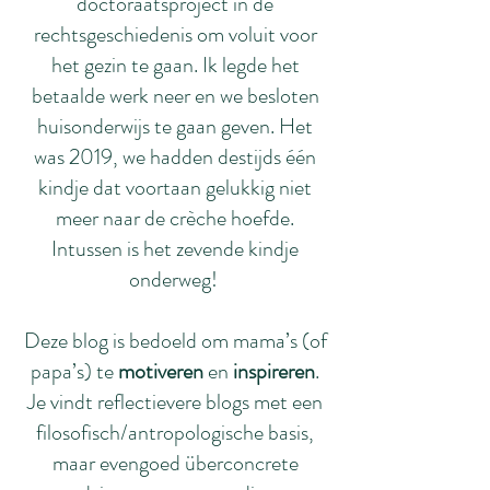
doctoraatsproject in de
rechtsgeschiedenis om voluit voor
het gezin te gaan. Ik legde het
betaalde werk neer en we besloten
huisonderwijs te gaan geven. Het
was 2019, we hadden destijds één
kindje dat voortaan gelukkig niet
meer naar de crèche hoefde.
Intussen is het zevende kindje
onderweg!
Deze blog is bedoeld om mama’s (of
papa’s) te
motiveren
en
inspireren
.
Je vindt reflectievere blogs met een
filosofisch/antropologische basis,
maar evengoed überconcrete