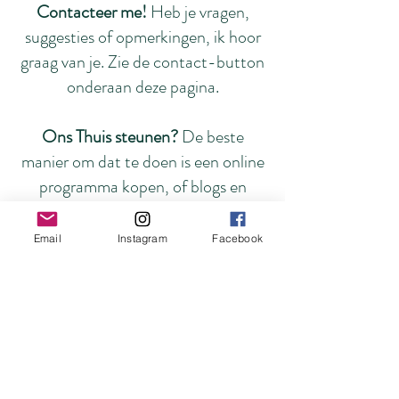
Contacteer me!
Heb je vragen,
suggesties of opmerkingen, ik hoor
graag van je. Zie de contact-button
onderaan deze pagina.
Ons Thuis steunen?
De beste
manier om dat te doen is een online
programma kopen, of blogs en
Instagramposts te delen met
vriendinnen en familie!
Email
Instagram
Facebook
Foto's op deze pagina by De
Fotoschuur
Over mij