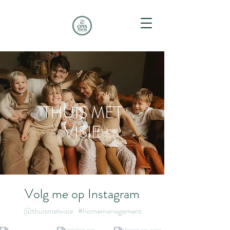
THUIS MET
VISIE
Volg me op Instagram
@thuismetvisie
#homemanagement