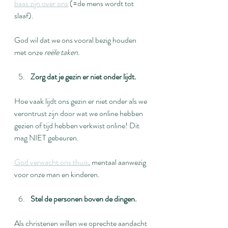
baas zijn over ons
 (=de mens wordt tot 
slaaf).
God wil dat we ons vooral bezig houden 
met onze 
reële taken.
Zorg dat je gezin er niet onder lijdt.
Hoe vaak lijdt ons gezin er niet onder als we 
verontrust zijn door wat we online hebben 
gezien of tijd hebben verkwist online! Dit 
mag NIET gebeuren.
God verwacht ons thuis
, mentaal aanwezig 
voor onze man en kinderen.
Stel de personen boven de dingen.
Als christenen willen we oprechte aandacht 