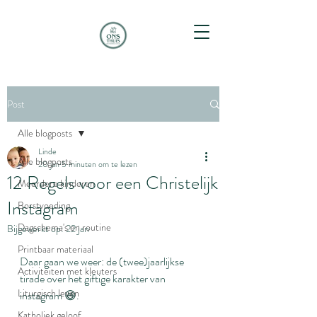
Post
Alle blogposts
Linde
Alle blogposts
20 jan
5 minuten om te lezen
12 Regels voor een Christelijk
Meerdere kinderen
Instagram
Borstvoeding
Dagschema's en routine
Bijgewerkt op:
22 jan
Printbaar materiaal
Daar gaan we weer: de (twee)jaarlijkse 
Activiteiten met kleuters
tirade over het giftige karakter van 
Liturgisch leven
instagram 😆.
Katholiek geloof