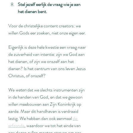
Stel jezelf eerlijk de vraag wie je aan 
het dienen bent.
Voor de christelijke content creators: we 
willen Gods eer zoeken, niet onze eigen eer.
Eigenlijk is deze hele kwestie een vraag naar 
de zuiverheid van intentie: zijn we God aan 
het dienen, of zijn we onszelf aan het 
dienen? Is het centrum van ons leven Jezus 
Christus, of onszelf?
We 
weten 
dat we slechts instrumenten zijn 
in de handen van God, en dat we gewoon 
willen meebouwen aan Zijn Koninkrijk op 
aarde. Maar dit handhaven is verdraaid 
lastig. We hebben dan ook eenmaal 
de 
erfzonde
, waardoor we tot het einde van 
ons dagen zullen moeten streven om ons 