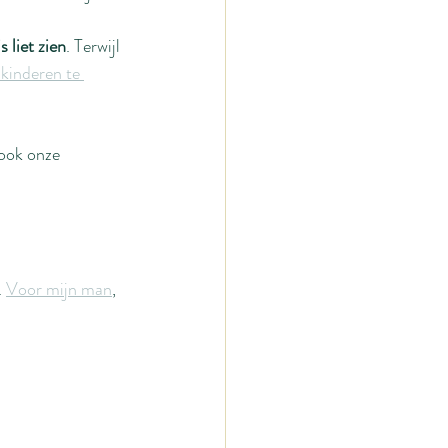
s liet zien
. Terwijl 
 kinderen te 
 ook onze 
. 
Voor mijn man
, 