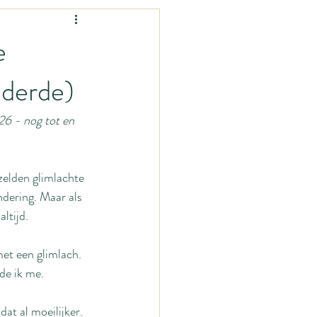
Vrouw-zijn
e
nderde)
nen?
Mama-zijn
 - nog tot en 
mage
 zelden glimlachte 
ndering. Maar als 
ltijd.
met een glimlach. 
rde ik me.
at al moeilijker.