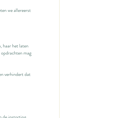
ten we allereerst 
, haar het laten 
ge opdrachten mag 
en verhindert dat 
n de instorting 