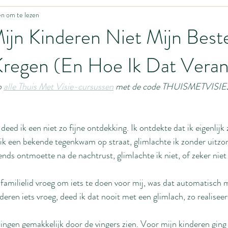
n om te lezen
Grappig leven
Update uit het Ons Thuisfront
Zwangerschap
jn Kinderen Niet Mijn Best
Kregen (En Hoe Ik Dat Vera
y's
Fijne motoriek
Motivatie
Huisonderwijs
Hoe begin
 
alle Thuis Met Visie-cursussen
 met de code THUISMETVISIE26
ing
Baby
Idiotieën
Seksualiteit
Huwelijk
Body i
 deed ik een niet zo fijne ontdekking. Ik ontdekte dat ik eigenlijk
ing
Bevalling
Homemanagement
 ik een bekende tegenkwam op straat, glimlachte ik zonder uitzo
ends ontmoette na de nachtrust, glimlachte ik niet, of zeker niet a
 familielid vroeg om iets te doen voor mij, was dat automatisch 
deren iets vroeg, deed ik dat nooit met een glimlach, zo realisee
ngen gemakkelijk door de vingers zien. Voor mijn kinderen ging d