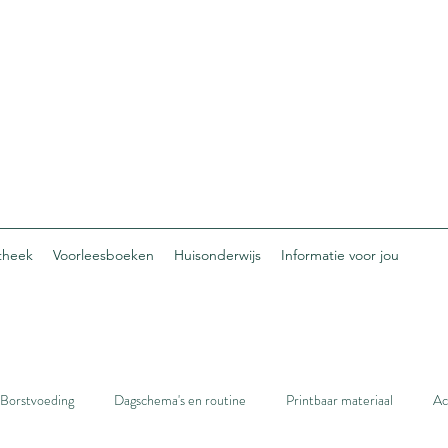
otheek
Voorleesboeken
Huisonderwijs
Informatie voor jou
Borstvoeding
Dagschema's en routine
Printbaar materiaal
Ac