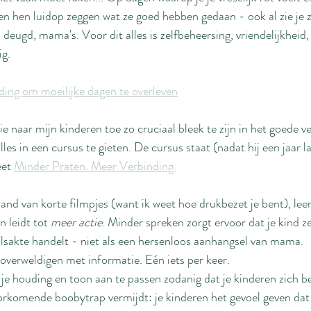
n en hen luidop zeggen wat ze goed hebben gedaan - ook al zie je z
 deugd, mama's. Voor dit alles is zelfbeheersing, vriendelijkheid,
ig.
ding om moeilijke dagen te overleven
aar mijn kinderen toe zo cruciaal bleek te zijn in het goede ve
alles in een cursus te gieten. De cursus staat (nadat hij een jaar l
et 
Minder Praten. Meer Verbinding.
and van korte filmpjes (want ik weet hoe drukbezet je bent), leer 
n leidt tot 
meer actie
. Minder spreken zorgt ervoor dat je kind ze
wilsakte handelt - niet als een hersenloos aanhangsel van mama.
e overweldigen met informatie. Eén iets per keer.
je houding en toon aan te passen zodanig dat je kinderen zich b
orkomende boobytrap vermijdt: je kinderen het gevoel geven dat