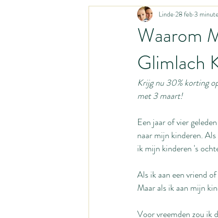
Linde
28 feb
3 minute
Liturgisch leven
Katholiek geloof
Waarom Mi
Glimlach 
Huismoeder
Activiteiten met bab
Krijg nu 30% korting op
Gastpost
Gastblog
Opvoed
met 3 maart!
Een jaar of vier geleden
Organisatiesystemen
Homestead
naar mijn kinderen. Als
ik mijn kinderen 's ocht
Als ik aan een vriend of
Maar als ik aan mijn kin
Voor vreemden zou ik di