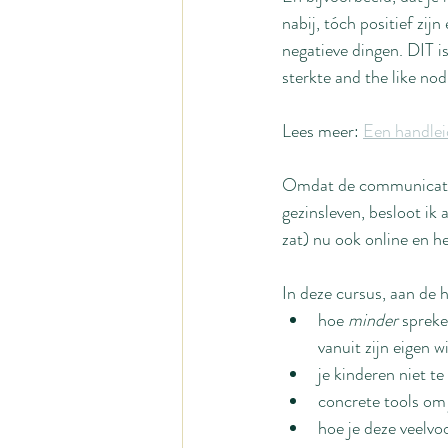
nabij, tóch positief zij
negatieve dingen. DIT is
sterkte and the like nod
Lees meer: 
Een handlei
Omdat de communicatie n
gezinsleven, besloot ik 
zat) nu ook online en he
In deze cursus, aan de h
hoe 
minder 
spreke
vanuit zijn eigen 
je kinderen niet t
concrete tools om 
hoe je deze veelvo