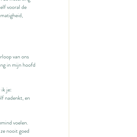
elf vooral de 
 matigheid, 
rloop van ons 
ang in mijn hoofd 
ik je:
lf nadenkt, en 
emind voelen.
 ze nooit goed 