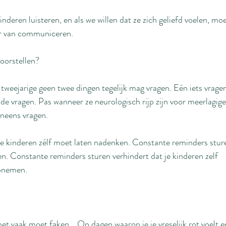
inderen luisteren, en als we willen dat ze zich geliefd voelen, moe
r van communiceren.
voorstellen?
 tweejarige geen twee dingen tegelijk mag vragen. Eén iets vragen
nde vragen. Pas wanneer ze neurologisch rijp zijn voor meerlagi
ineens vragen.
 je kinderen zélf moet laten nadenken. Constante reminders stur
en. Constante reminders sturen verhindert dat je kinderen zelf 
opnemen.
het vaak moet faken... Op dagen waarop je je vreselijk rot voelt e