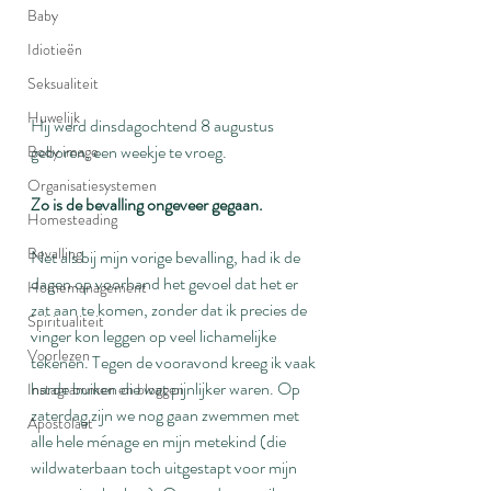
Baby
Idiotieën
Seksualiteit
Huwelijk
Hij werd dinsdagochtend 8 augustus 
geboren, een weekje te vroeg.
Body image
Organisatiesystemen
Zo is de bevalling ongeveer gegaan.
Homesteading
Bevalling
Net als bij mijn vorige bevalling, had ik de 
dagen op voorhand het gevoel dat het er 
Homemanagement
zat aan te komen, zonder dat ik precies de 
Spiritualiteit
vinger kon leggen op veel lichamelijke 
Voorlezen
tekenen. Tegen de vooravond kreeg ik vaak 
harde buiken die wat pijnlijker waren. Op 
Instagrammen en bloggen
zaterdag zijn we nog gaan zwemmen met 
Apostolaat
alle hele ménage en mijn metekind (die 
wildwaterbaan toch uitgestapt voor mijn 