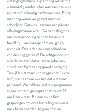
water ging breken). Op zondag was ik nog 
weemoedig omdat ik het wachten beu was 
en het zo’n miezerig herfstweer was. En op 
maandag waren we gestart met ons 
schooljaar. Dat was uiteraard een pienter 
afleidingsmanoeuvre... De bedoeling was 
om homeschooling te doen tot aan de 
bevalling – een weekje of meer, ging ik 
ervan uit. Dat is dan dus een schooljaar 
van één dag geweest! De echtgenoot had 
al in de smiezen dat er iets te gebeuren 
stond toen hij me zo opgewekt bezig zag. 
Terwijl ik niet meer kon zeggen dan ‘ik voel 
iets’, om de zoveel uur iets dat wat meer 
pijn deed. We hebben heel ons programma 
in een ochtend gepropt zodat we om 13 
uur klaar waren. En dan op de fiets 
gesprongen om onze bestelling van verse 
melk bij de boerderij te gaan afhalen.