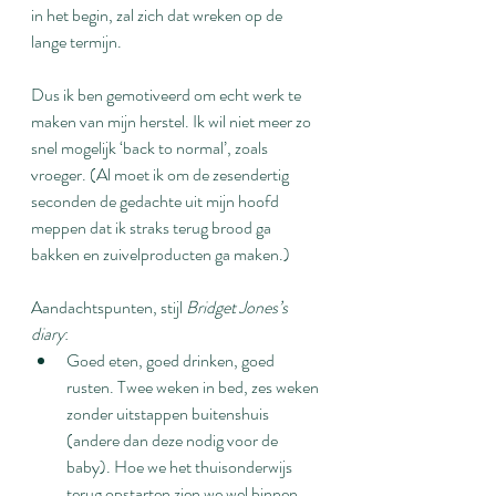
in het begin, zal zich dat wreken op de 
lange termijn.
Dus ik ben gemotiveerd om echt werk te 
maken van mijn herstel. Ik wil niet meer zo 
snel mogelijk ‘back to normal’, zoals 
vroeger. (Al moet ik om de zesendertig 
seconden de gedachte uit mijn hoofd 
meppen dat ik straks terug brood ga 
bakken en zuivelproducten ga maken.)
Aandachtspunten, stijl 
Bridget Jones’s 
diary
:
Goed eten, goed drinken, goed 
rusten. Twee weken in bed, zes weken 
zonder uitstappen buitenshuis 
(andere dan deze nodig voor de 
baby). Hoe we het thuisonderwijs 
terug opstarten zien we wel binnen 