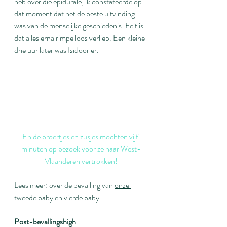
heb over die epidurale, ik constateerde op 
dat moment dat het de beste uitvinding 
was van de menselijke geschiedenis. Feit is 
dat alles erna rimpelloos verliep. Een kleine 
drie uur later was Isidoor er.
En de broertjes en zusjes mochten víjf 
minuten op bezoek voor ze naar West-
Vlaanderen vertrokken!
Lees meer: over de bevalling van 
onze 
tweede baby
 en 
vierde baby
Post-beval
lingshigh