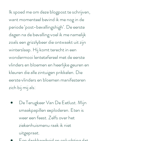
Ik spoed me om deze blogpost te schrijven, 
want momenteel bevind ik me nog in de 
periode ‘post-bevallingshigh’. De eerste 
dagen na de bevalling voel ik me namelijk 
zoals een grizzlybeer die ontwaakt uit zijn 
winterslaap. Hij komt terecht in een 
wondermooi lentetafereel met de eerste 
vlinders en bloemen en heerlijke geuren en 
kleuren die alle zintuigen prikkelen. Die 
eerste vlinders en bloemen manifesteren 
zich bij mij als:
De Terugkeer Van De Eetlust. Mijn 
smaakpapillen exploderen. Eten is 
weer een feest. Zelfs over het 
ziekenhuismenu raak ik niet 
uitgepraat. 
Een dankbaarheid en opluchting dat 