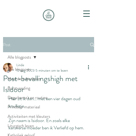
Post
Alle blogposts
Linde
Alle blogposts
12 aug 2023
5 minuten om te lezen
Post-bevallingshigh met
Meerdere kinderen
Isidoor
Borstvoeding
Dagschema's en routine
Hier zit ik dan… met een vier dagen oud 
knulletje.
Printbaar materiaal
Activiteiten met kleuters
Zijn naam is Isidoor. En zoals elke 
Liturgisch leven
kersverse moeder ben ik Verliefd op hem.
Katholiek geloof