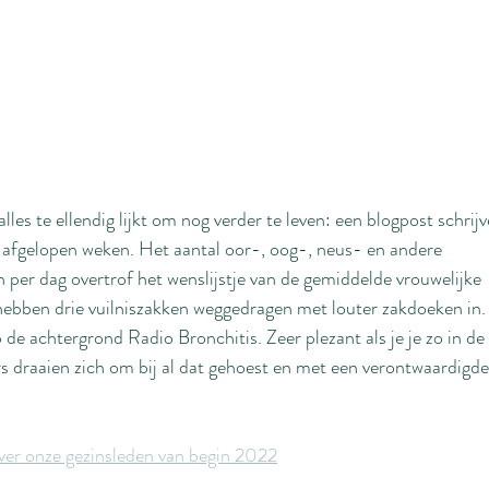
les te ellendig lijkt om nog verder te leven: een blogpost schrij
 afgelopen weken. Het aantal oor-, oog-, neus- en andere 
per dag overtrof het wenslijstje van de gemiddelde vrouwelijke 
bben drie vuilniszakken weggedragen met louter zakdoeken in
de achtergrond Radio Bronchitis. Zeer plezant als je je zo in de 
 draaien zich om bij al dat gehoest en met een verontwaardigde
ver onze gezinsleden van begin 2022