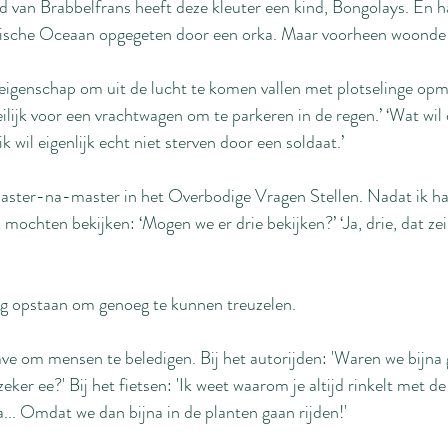
nd van Brabbelfrans heeft deze kleuter een kind, Bongolays. En h
ntische Oceaan opgegeten door een orka. Maar voorheen woonde h
e eigenschap om uit de lucht te komen vallen met plotselinge op
eilijk voor een vrachtwagen om te parkeren in de regen.’ ‘Wat wil
 wil eigenlijk echt niet sterven door een soldaat.’
ter-na-master in het Overbodige Vragen Stellen. Nadat ik haar
 mochten bekijken: ‘Mogen we er drie bekijken?’ ‘Ja, drie, dat zei 
g opstaan om genoeg te kunnen treuzelen.
ve om mensen te beledigen. Bij het autorijden: 'Waren we bijna
a zeker ee?' Bij het fietsen: 'Ik weet waarom je altijd rinkelt met de
. Omdat we dan bijna in de planten gaan rijden!'