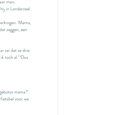
aar man, 
ij in Londerzeel.
merkingen. ‘Mama, 
 dat zeggen, een 
 zei dat ze drie 
ik toch al.’ ‘Dus 
 gebotst mama?' 
 fietsbel voor we 