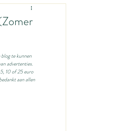
Vrouw-zijn
 (Zomer
nen?
Mama-zijn
 blog te kunnen 
mage
van advertenties. 
 5, 10 of 25 euro 
edankt aan allen 