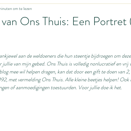
minuten om te lezen
Grappig leven
Update uit het Ons Thuisfront
Zwangerschap
 van Ons Thuis: Een Portret
y's
Fijne motoriek
Motivatie
Huisonderwijs
Hoe begin
nkjewel aan de weldoeners die hun steentje bijdroegen om deze
ing
Baby
Idiotieën
Seksualiteit
Huwelijk
Body i
r jullie van mijn gebed. Ons Thuis is volledig nonlucratief en vrij 
blog mee wil helpen dragen, kan dat door een gift te doen van 2,
, met vermelding Ons Thuis. Alle kleine beetjes helpen! Ook b
ing
Bevalling
Homemanagement
gen of aanmoedigingen toestuurden. Voor jullie doe ik het.