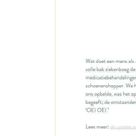
Wat doet een mens als al
volle bak ziekenboeg de
medicatiebehandelingen 
schoenenshopper. We he
ons opbelde, was het op 
begeeft; de omstaanders
‘OEI OEI.’
Lees meer: 
de update o