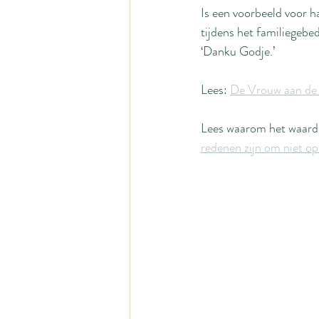
Is een voorbeeld voor h
tijdens het familiegebe
‘Danku Godje.’
Lees: 
De Vrouw aan de
Lees waarom het waarde
redenen zijn om niet op 