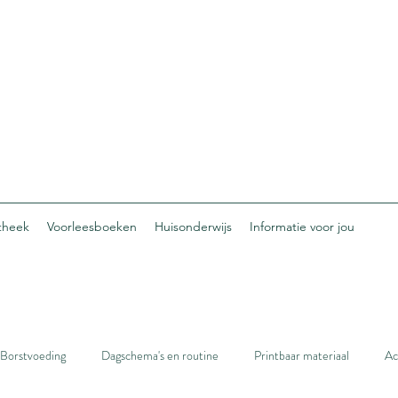
otheek
Voorleesboeken
Huisonderwijs
Informatie voor jou
Borstvoeding
Dagschema's en routine
Printbaar materiaal
Ac