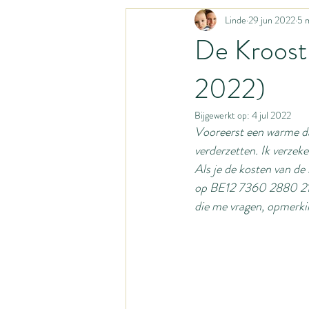
Linde
29 jun 2022
5 
Liturgisch leven
Katholiek geloof
De Kroost
2022)
Huismoeder
Activiteiten met bab
Bijgewerkt op:
4 jul 2022
Vooreerst een warme da
Gastpost
Gastblog
Opvoed
verderzetten. Ik verzeke
Als je de kosten van de 
op BE12 7360 2880 2192
Organisatiesystemen
Homestead
die me vragen, opmerkin