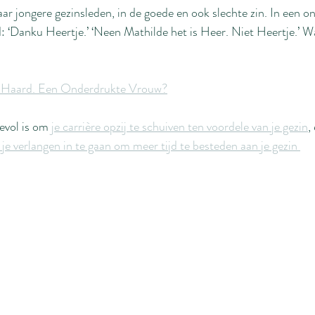
aar jongere gezinsleden, in de goede en ook slechte zin. In een
d: ‘Danku Heertje.’ ‘Neen Mathilde het is Heer. Niet Heertje.’ W
 Haard. Een Onderdrukte Vrouw?
vol is om 
je carrière opzij te schuiven ten voordele van je gezin
,
je verlangen in te gaan om meer tijd te besteden aan je gezin 