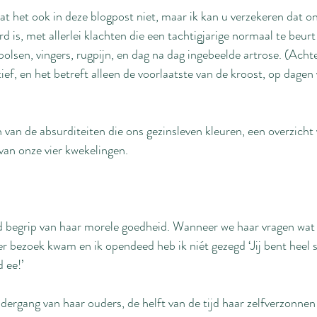
at het ook in deze blogpost niet, maar ik kan u verzekeren dat on
rd is, met allerlei klachten die een tachtigjarige normaal te beur
polsen, vingers, rugpijn, en dag na dag ingebeelde artrose. (Acht
ief, en het betreft alleen de voorlaatste van de kroost, op dagen
 van de absurditeiten die ons gezinsleven kleuren, een overzicht 
van onze vier kwekelingen.
 begrip van haar morele goedheid. Wanneer we haar vragen wat 
r bezoek kwam en ik opendeed heb ik niét gezegd ‘Jij bent heel st
 ee!’
ergang van haar ouders, de helft van de tijd haar zelfverzonnen t