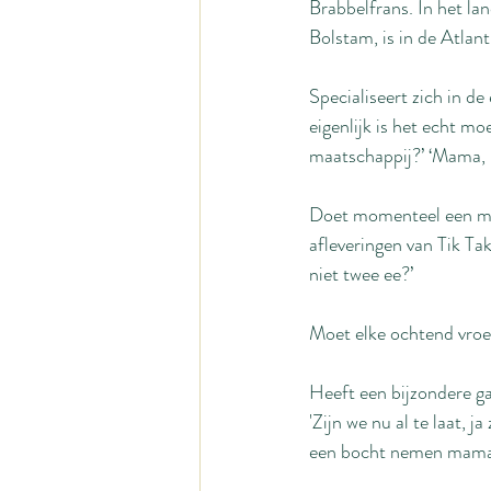
Brabbelfrans. In het la
Bolstam, is in de Atla
Specialiseert zich in d
eigenlijk is het echt mo
maatschappij?’ ‘Mama, ik
Doet momenteel een mas
afleveringen van Tik Tak
niet twee ee?’
Moet elke ochtend vroe
Heeft een bijzondere ga
'Zijn we nu al te laat, j
een bocht nemen mama..