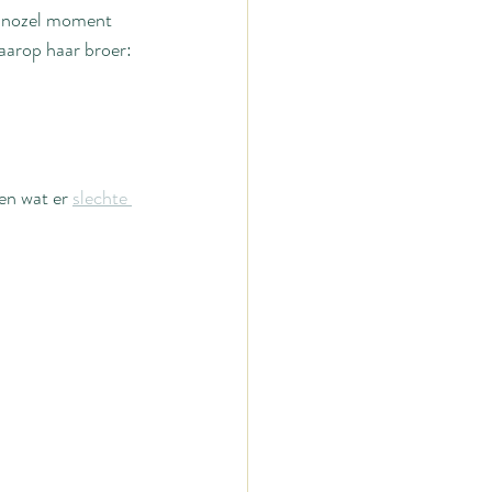
 onnozel moment 
aarop haar broer: 
 en wat er 
slechte 