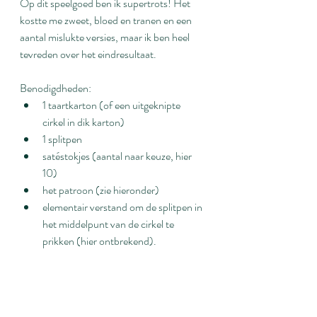
Op dit speelgoed ben ik supertrots! Het 
kostte me zweet, bloed en tranen en een 
aantal mislukte versies, maar ik ben heel 
tevreden over het eindresultaat.
Benodigdheden:
1 taartkarton (of een uitgeknipte 
cirkel in dik karton)
1 splitpen
satéstokjes (aantal naar keuze, hier 
10)
het patroon (zie hieronder)
elementair verstand om de splitpen in 
het middelpunt van de cirkel te 
prikken (hier ontbrekend).