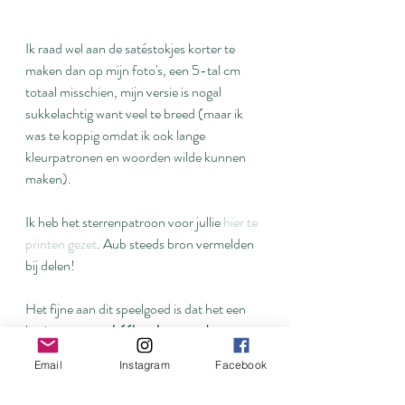
Ik raad wel aan de satéstokjes korter te 
maken dan op mijn foto's, een 5-tal cm 
totaal misschien, mijn versie is nogal 
sukkelachtig want veel te breed (maar ik 
was te koppig omdat ik ook lange 
kleurpatronen en woorden wilde kunnen 
maken).
Ik heb het sterrenpatroon voor jullie 
hier te 
printen gezet
. Aub steeds bron vermelden 
bij delen!
Het fijne aan dit speelgoed is dat het een 
basis vormt om 
héél veel mee te doen
. 
Bijvoorbeeld voor de woorden: nu werd 
Email
Instagram
Facebook
het een soort mindmap rond ‘hittegolf’, 
maar we zullen dit even goed gebruiken in 