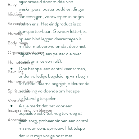
bijvoorbeeld door middel van 
Baby
wasknijpers, poster buddies, dingen 
Idiotieën
aaneenrijgen, voorwerpen in potjes 
steken enz. Het eindproduct is zo 
Seksualiteit
transporteerbaar. Gewoon lettertjes 
Huwelijk
op een blad leggen daarentegen is 
Body image
minder motiverend omdat deze niet 
Organisatiesystemen
blijven staan (lees peuter die over 
kruipt en alles vernielt). 
Homesteading
Doe het spel een aantal keer samen, 
Bevalling
onder volledige begeleiding van begin 
Homemanagement
tot einde, daarna begrijpt je kleuter de 
bedoeling voldoende om het spel 
Spiritualiteit
zelfstandig te spelen.
Voorlezen
Als je merkt dat het voor een 
Instagrammen en bloggen
bepaalde activiteit nog te vroeg is: 
Apostolaat
geen zorg, probeer binnen een aantal 
maanden eens opnieuw. Het telspel 
dat ik in mijn vorige post met 