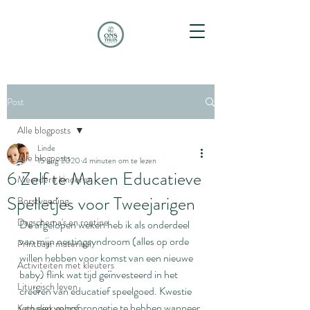
Post
Alle blogposts
Linde
Alle blogposts
15 aug 2020
4 minuten om te lezen
6 Zelf te Maken Educatieve
Meerdere kinderen
Spelletjes voor Tweejarigen
Borstvoeding
Dagschema's en routine
De afgelopen weken heb ik als onderdeel 
van mijn nestingsyndroom (alles op orde 
Printbaar materiaal
willen hebben voor komst van een nieuwe 
Activiteiten met kleuters
baby) flink wat tijd geïnvesteerd in het 
Liturgisch leven
creëren van educatief speelgoed. Kwestie 
van een voorsprongetje te hebben wanneer 
Katholiek geloof