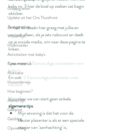
baby nr. 3 hier de boel op stelten zet begin 
Grappig leven
oktober.
Update uit het Ons Thuisfront
Zwangerschap
Ik deel de ideeën hier graag met jullie en 
verzoek alleen, als je iets nabouwt en deelt 
Vrouw-zijn
op je sociale media, om naar deze pagina te 
Huismoeder
linken.
Activiteiten met baby's
Lees meer: 
5 Eenvoudige activiteiten voor 
Fijne motoriek
baby’s
Motivatie
En ook: 
5 Eenvoudige activiteiten voor 
Huisonderwijs
kleuters
Hoe beginnen?
Vooraleer we van start gaan enkele 
Mama-zijn
algemene tips
.
Gastpost
Mijn ervaring is dat het voor de 
Gastblog
kleuter plezanter is als er een speciale 
manier van ‘aanhechting’ is; 
Opvoeding