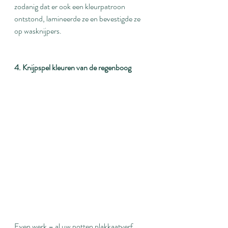
zodanig dat er ook een kleurpatroon 
ontstond, lamineerde ze en bevestigde ze 
op wasknijpers.
4. Knijpspel kleuren van de regenboog
Even werk – al uw potten plakkaatverf 