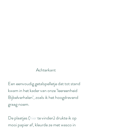
Achterkant
Een eenvoudig getalspelletje dat tot stand 
kwam in het kader van onze ‘leereenheid 
Bijbelverhalen’, zoals ik het hoogdravend 
graag noem.
De plaatjes (
hier
 te vinden) drukte ik op 
mooi papier af, kleurde ze met wasco in 