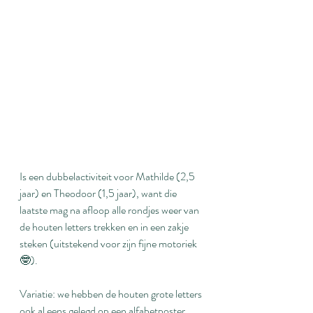
Is een dubbelactiviteit voor Mathilde (2,5 
jaar) en Theodoor (1,5 jaar), want die 
laatste mag na afloop alle rondjes weer van 
de houten letters trekken en in een zakje 
steken (uitstekend voor zijn fijne motoriek 
🤓).
Variatie: we hebben de houten grote letters 
ook al eens gelegd op een alfabetposter 