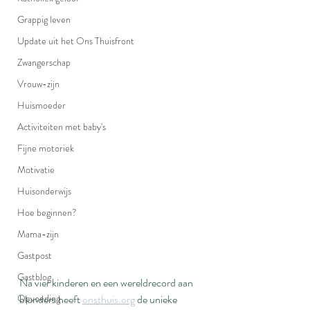
Grappig leven
Update uit het Ons Thuisfront
Zwangerschap
Vrouw-zijn
Huismoeder
Activiteiten met baby's
Fijne motoriek
Motivatie
Huisonderwijs
Hoe beginnen?
Mama-zijn
Gastpost
Gastblog
Na vier kinderen en een wereldrecord aan 
Opvoeding
blunders heeft 
onsthuis.org
 de unieke 