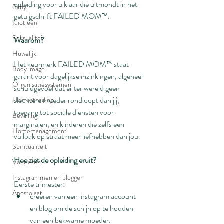
opleiding voor u klaar die uitmondt in het 
Baby
getuigschrift FAILED MOM™.
Idiotieën
Seksualiteit
Waarom?
Huwelijk
Het keurmerk FAILED MOM™ staat 
Body image
garant voor dagelijkse inzinkingen, algeheel 
Organisatiesystemen
schuldgevoel dat er ter wereld geen 
slechtere moeder rondloopt dan jij, 
Homesteading
toegang tot sociale diensten voor 
Bevalling
marginalen, en kinderen die zelfs een 
Homemanagement
vuilbak op straat meer liefhebben dan jou.
Spiritualiteit
Hoe ziet de opleiding eruit?
Voorlezen
Instagrammen en bloggen
Eerste trimester:
Apostolaat
creëren van een instagram account 
en blog om de schijn op te houden 
van een bekwame moeder.