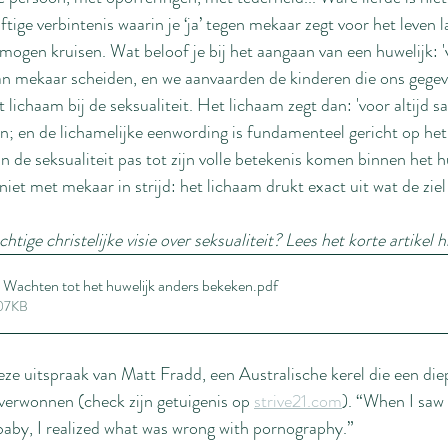
aftige verbintenis waarin je ‘ja’ tegen mekaar zegt voor het leven l
mogen kruisen. Wat beloof je bij het aangaan van een huwelijk: 'v
van mekaar scheiden, en we aanvaarden de kinderen die ons gege
t lichaam bij de seksualiteit. Het lichaam zegt dan: 'voor altijd s
n; en de lichamelijke eenwording is fundamenteel gericht op het
 de seksualiteit pas tot zijn volle betekenis komen binnen het h
 niet met mekaar in strijd: het lichaam drukt exact uit wat de ziel
tige christelijke visie over seksualiteit? Lees het korte artikel 
achten tot het huwelijk anders bekeken
.pdf
707KB
eze uitspraak van Matt Fradd, een Australische kerel die een di
verwonnen (check zijn getuigenis op 
strive21.com
). “When I saw
 baby, I realized what was wrong with pornography.”