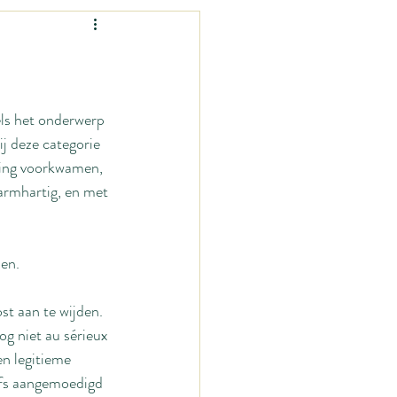
Vrouw-zijn
nen?
Mama-zijn
ls het onderwerp 
ij deze categorie 
ering voorkwamen, 
mage
armhartig, en met 
en.
st aan te wijden.
g niet au sérieux 
n legitieme 
lfs aangemoedigd 