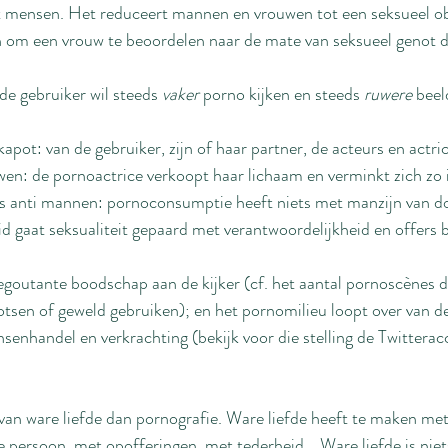
t mensen. Het reduceert mannen en vrouwen tot een seksueel ob
 om een vrouw te beoordelen naar de mate van seksueel genot di
de gebruiker wil steeds 
vaker
 porno kijken en steeds 
ruwere 
beel
apot: van de gebruiker, zijn of haar partner, de acteurs en actric
wen: de pornoactrice verkoopt haar lichaam en verminkt zich zo i
 is anti mannen: pornoconsumptie heeft niets met manzijn van do
d gaat seksualiteit gepaard met verantwoordelijkheid en offers 
goutante boodschap aan de kijker (cf. het aantal pornoscènes d
tsen of geweld gebruiken); en het pornomilieu loopt over van de
senhandel en verkrachting (bekijk voor die stelling de Twitterac
f van ware liefde dan pornografie. Ware liefde heeft te maken me
e persoon, met opofferingen, met tederheid... Ware liefde is nie