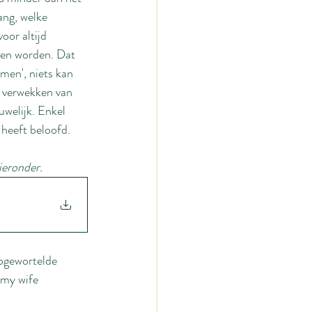
ang, welke 
oor altijd 
ven worden. Dat 
amen', niets kan 
 verwekken van 
uwelijk. Enkel 
 heeft beloofd.
hieronder.
epgewortelde 
 my wife 