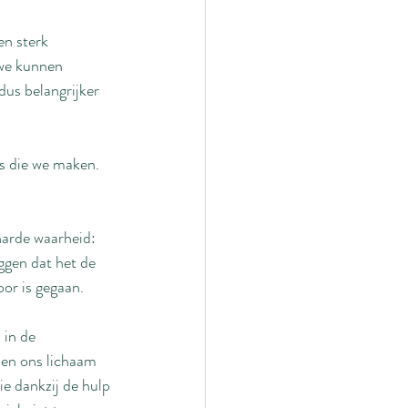
en sterk 
 we kunnen 
dus belangrijker 
s die we maken. 
harde waarheid: 
ggen dat het de 
oor is gegaan.
in de 
sen ons lichaam 
e dankzij de hulp 