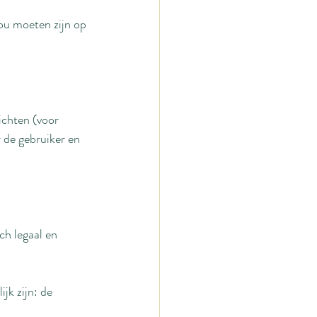
ou moeten zijn op 
ichten (voor 
r de gebruiker en 
h legaal en 
jk zijn: de 