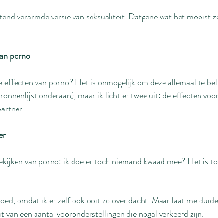
end verarmde versie van seksualiteit. Datgene wat het mooist z
.
van porno
e effecten van porno? Het is onmogelijk om deze allemaal te bel
bronnenlijst onderaan), maar ik licht er twee uit: de effecten voo
partner.
er
ekijken van porno: ik doe er toch niemand kwaad mee? Het is toc
?
goed, omdat ik er zelf ook ooit zo over dacht. Maar laat me duideli
t van een aantal vooronderstellingen die nogal verkeerd zijn.