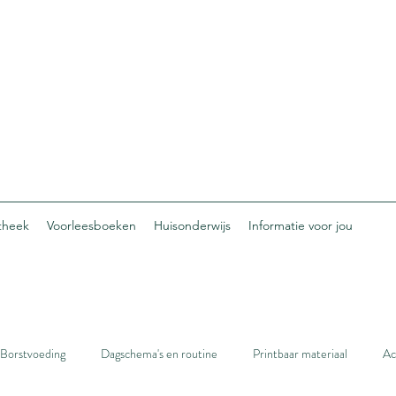
otheek
Voorleesboeken
Huisonderwijs
Informatie voor jou
Borstvoeding
Dagschema's en routine
Printbaar materiaal
Ac