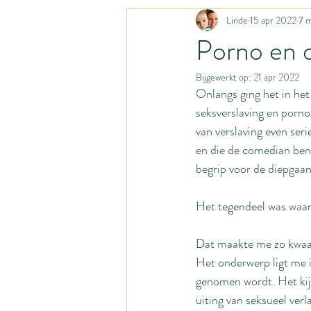
Linde
15 apr 2022
7 m
Liturgisch leven
Katholiek geloof
Porno en 
Bijgewerkt op:
21 apr 2022
Huismoeder
Activiteiten met bab
Onlangs ging het in het
seksverslaving en pornog
van verslaving even ser
Gastpost
Gastblog
Opvoed
en die de comedian ben
begrip voor de diepgaan
Organisatiesystemen
Homestead
Het tegendeel was waa
Dat maakte me zo kwaad e
Het onderwerp ligt me 
genomen wordt. Het kij
uiting van seksueel ver