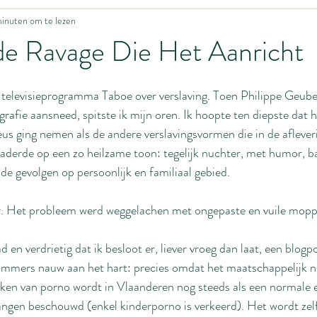
inuten om te lezen
Grappig leven
Update uit het Ons Thuisfront
Zwangerschap
de Ravage Die Het Aanricht
y's
Fijne motoriek
Motivatie
Huisonderwijs
Hoe begin
 televisieprogramma Taboe over verslaving. Toen Philippe Geube
rafie aansneed, spitste ik mijn oren. Ik hoopte ten diepste dat h
ieus ging nemen als de andere verslavingsvormen die in de aflev
ing
Baby
Idiotieën
Seksualiteit
Huwelijk
Body i
aderde op een zo heilzame toon: tegelijk nuchter, met humor, b
de gevolgen op persoonlijk en familiaal gebied.
ing
Bevalling
Homemanagement
r. Het probleem werd weggelachen met ongepaste en vuile mopp
n verdrietig dat ik besloot er, liever vroeg dan laat, een blogpo
immers nauw aan het hart: precies omdat het maatschappelijk no
ken van porno wordt in Vlaanderen nog steeds als een normale e
langen beschouwd (enkel kinderporno is verkeerd). Het wordt ze