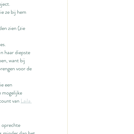
ject.
e ze bij hem 
den zien (zie 
es.
n haar diepste 
en, want bij 
brengen voor de 
ie een 
 mogelijke 
count van 
Laila 
t oprechte 
ts minder dan het 