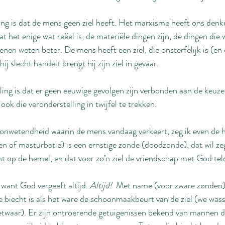
ing is dat de mens geen ziel heeft. Het marxisme heeft ons denk
t het enige wat reëel is, de materiële dingen zijn, de dingen die
nen weten beter. De mens heeft een ziel, die onsterfelijk is (en 
ij slecht handelt brengt hij zijn ziel in gevaar.
ing is dat er geen eeuwige gevolgen zijn verbonden aan de keuze
ook die veronderstelling in twijfel te trekken.
 onwetendheid waarin de mens vandaag verkeert, zeg ik even de 
en of masturbatie) is een ernstige zonde (doodzonde), dat wil ze
cht op de hemel, en dat voor zo’n ziel de vriendschap met God tel
want God vergeeft altijd. 
Altijd!  
Met name (voor zware zonden) 
 biecht is als het ware de schoonmaakbeurt van de ziel (we was
etwaar). Er zijn ontroerende getuigenissen bekend van mannen di