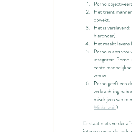
Porno objectiveer
Het traint mannen
opwekt.
Het is verslavend: 
hieronder).
Het maakt levens k
Porno is anti vrou
integriteit. Porno
echte mannelijkhei
vrouw.
Porno geeft een de
verkrachting naboo
misdrijven van men
Mickelwait
).
Er staat niets verder a
interesse voor de ander