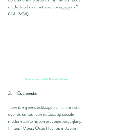
uit de dood naar het leven overgegaan.” 
(Joh. 5:24)
Photo courtesy of 
Fr. Richard Heilman
3.      Eucharistie
Toen ik mij eens beklaagde bij een priester 
over de cultuur van de 
likes
 op sociale 
media maakte hij een grappige vergelijking. 
Hij zei: “Moest Onze Heer op instagram 