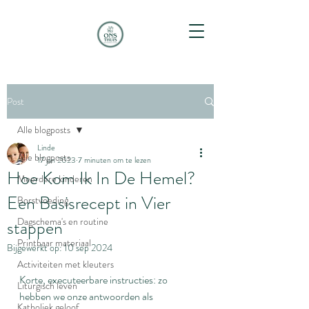
Post
Alle blogposts
Linde
Alle blogposts
17 jan 2023
7 minuten om te lezen
Hoe Kom Ik In De Hemel?
Meerdere kinderen
Een Basisrecept in Vier
Borstvoeding
Dagschema's en routine
stappen
Printbaar materiaal
Bijgewerkt op:
10 sep 2024
Activiteiten met kleuters
Korte, executeerbare instructies: zo 
Liturgisch leven
hebben we onze antwoorden als 
Katholiek geloof