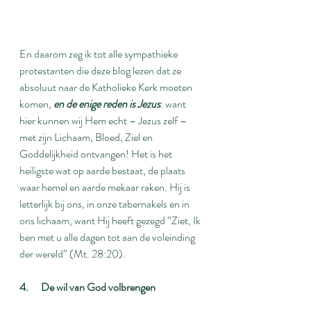
En daarom zeg ik tot alle sympathieke 
protestanten die deze blog lezen dat ze 
absoluut naar de Katholieke Kerk moeten 
komen, 
en de enige reden is Jezus
: want 
hier kunnen wij Hem echt – Jezus zelf – 
met zijn Lichaam, Bloed, Ziel en 
Goddelijkheid ontvangen! Het is het 
heiligste wat op aarde bestaat, de plaats 
waar hemel en aarde mekaar raken. Hij is 
letterlijk bij ons, in onze tabernakels en in 
ons lichaam, want Hij heeft gezegd “Ziet, Ik 
ben met u alle dagen tot aan de voleinding 
der wereld” (Mt. 28:20).
4.      De wil van God volbrengen