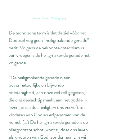
Lucas Richard Photography
De technische term is dat de ziel vóór het 
Doopsel nog geen “heiligmakende genade” 
bezit. Volgens de beknopte catechismus 
van vroeger is de heiligmakende genade het 
volgende: 
“De heiligmakende genade is een 
bovennatuurlijke en blijvende 
hoedanigheid, aan onze ziel zelf gegeven, 
die ons deelachtig maakt aan het goddelijk 
leven, ons aldus heiligt en ons verheft tot 
kinderen van God en erfgenamen van de 
hemel. (…) De heiligmakende genade is de 
allergrootste schat, want zij doet ons leven 
als kinderen van God; zonder haar zijn wij 