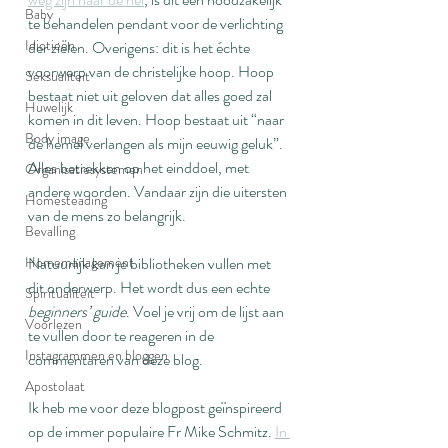
Baby
te behandelen pendant voor de verlichting 
Idiotieën
der zielen. Overigens: dit is het échte 
voorwerp van de christelijke hoop. Hoop 
Seksualiteit
bestaat niet uit geloven dat alles goed zal 
Huwelijk
komen in dit leven. Hoop bestaat uit “naar 
Body image
de hemel verlangen als mijn eeuwig geluk”. 
Alles betrekken op het einddoel, met 
Organisatiesystemen
andere woorden. Vandaar zijn die uitersten 
Homesteading
van de mens zo belangrijk.
Bevalling
Natuurlijk kan je bibliotheken vullen met 
Homemanagement
dit onderwerp. Het wordt dus een echte 
Spiritualiteit
beginners’ guide
. Voel je vrij om de lijst aan 
Voorlezen
te vullen door te reageren in de 
Instagrammen en bloggen
commentaren van deze blog.
Apostolaat
Ik heb me voor deze blogpost geïnspireerd 
op de immer populaire Fr Mike Schmitz. 
In 