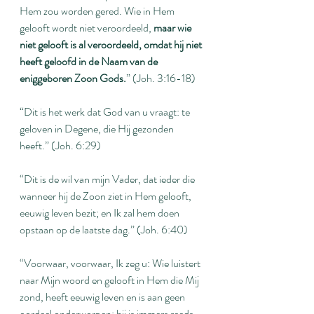
Hem zou worden gered. Wie in Hem 
gelooft wordt niet veroordeeld, 
maar wie 
niet gelooft is al veroordeeld, omdat hij niet 
heeft geloofd in de Naam van de 
eniggeboren Zoon Gods.
” (Joh. 3:16-18)
“Dit is het werk dat God van u vraagt: te 
geloven in Degene, die Hij gezonden 
heeft.” (Joh. 6:29)
“Dit is de wil van mijn Vader, dat ieder die 
wanneer hij de Zoon ziet in Hem gelooft, 
eeuwig leven bezit; en Ik zal hem doen 
opstaan op de laatste dag.” (Joh. 6:40)
“Voorwaar, voorwaar, Ik zeg u: Wie luistert 
naar Mijn woord en gelooft in Hem die Mij 
zond, heeft eeuwig leven en is aan geen 
oordeel onderworpen; hij is immers reeds 