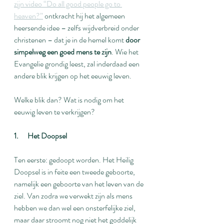
zijn video “Do all good people go to 
heaven?”
 ontkracht hij het algemeen 
heersende idee – zelfs wijdverbreid onder 
christenen – dat je in de hemel komt 
door 
simpelweg een goed mens te zijn
. Wie het 
Evangelie grondig leest, zal inderdaad een 
andere blik krijgen op het eeuwig leven.
Welke blik dan? Wat is nodig om het 
eeuwig leven te verkrijgen?
1.      Het Doopsel
Ten eerste: gedoopt worden. Het Heilig 
Doopsel is in feite een tweede geboorte, 
namelijk een geboorte van het leven van de 
ziel. Van zodra we verwekt zijn als mens 
hebben we dan wel een onsterfelijke ziel, 
maar daar stroomt nog niet het goddelijk 