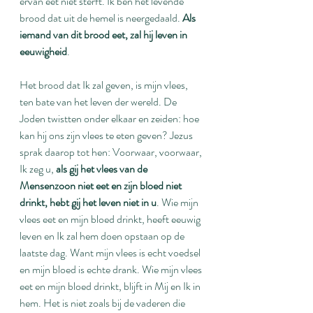
ervan eet niet sterft. Ik ben het levende 
brood dat uit de hemel is neergedaald. 
Als 
iemand van dit brood eet, zal hij leven in 
eeuwigheid
.
Het brood dat Ik zal geven, is mijn vlees, 
ten bate van het leven der wereld. De 
Joden twistten onder elkaar en zeiden: hoe 
kan hij ons zijn vlees te eten geven? Jezus 
sprak daarop tot hen: Voorwaar, voorwaar, 
Ik zeg u, 
als gij het vlees van de 
Mensenzoon niet eet en zijn bloed niet 
drinkt, hebt gij het leven niet in u
. Wie mijn 
vlees eet en mijn bloed drinkt, heeft eeuwig 
leven en Ik zal hem doen opstaan op de 
laatste dag. Want mijn vlees is echt voedsel 
en mijn bloed is echte drank. Wie mijn vlees 
eet en mijn bloed drinkt, blijft in Mij en Ik in 
hem. Het is niet zoals bij de vaderen die 