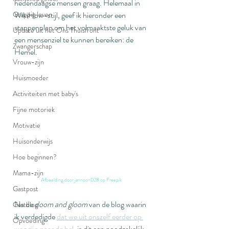
hedendaagse mensen graag. Helemaal in 
Grappig leven
WikiHow-stijl, geef ik hieronder een 
stappenplan om het volmaaktste geluk van 
Update uit het Ons Thuisfront
een mensenziel te kunnen bereiken: de 
Zwangerschap
Hemel. 
Vrouw-zijn
Huismoeder
Activiteiten met baby's
Fijne motoriek
Motivatie
Huisonderwijs
Hoe beginnen?
Mama-zijn
Afbeelding door jannoon028 op Freepik
Gastpost
Na de 
doom and gloom
 van de blog waarin 
Gastblog
ik verdedigde 
dat we uit onszelf eerder op 
Opvoeding
weg zijn naar de hel
, is dit een noodzakelijk 