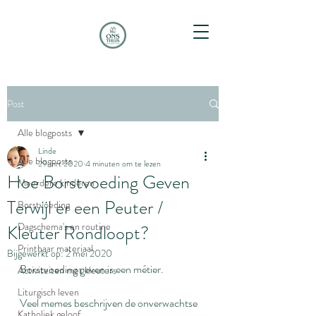
Post
Alle blogposts
Linde
Alle blogposts
29 mrt 2020
4 minuten om te lezen
Hoe Borstvoeding Geven
Meerdere kinderen
Terwijl er een Peuter /
Borstvoeding
Dagschema's en routine
Kleuter Rondloopt?
Printbaar materiaal
Bijgewerkt op:
2 mei 2020
Borstvoeding geven is een métier.
Activiteiten met kleuters
Liturgisch leven
Veel memes beschrijven de onverwachtse 
Katholiek geloof