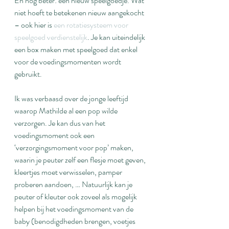
En nog beter: een nieuw speelgoedje. Wat 
niet hoeft te betekenen nieuw aangekocht 
– ook hier is 
een rotatiesysteem voor 
speelgoed verdienstelijk
. Je kan uiteindelijk 
een box maken met speelgoed dat enkel 
voor de voedingsmomenten wordt 
gebruikt.
Ik was verbaasd over de jonge leeftijd 
waarop Mathilde al een pop wilde 
verzorgen. Je kan dus van het 
voedingsmoment ook een 
‘verzorgingsmoment voor pop’ maken, 
waarin je peuter zelf een flesje moet geven, 
kleertjes moet verwisselen, pamper 
proberen aandoen, … Natuurlijk kan je 
peuter of kleuter ook zoveel als mogelijk 
helpen bij het voedingsmoment van de 
baby (benodigdheden brengen, voetjes 