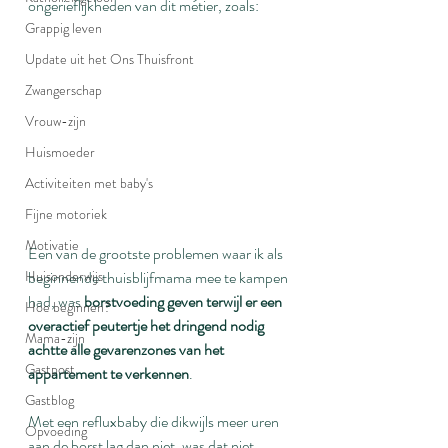
ongerieflijkheden van dit métier, zoals:
Grappig leven
Update uit het Ons Thuisfront
Zwangerschap
Vrouw-zijn
Huismoeder
Activiteiten met baby's
Fijne motoriek
Motivatie
Een van de grootste problemen waar ik als 
Huisonderwijs
beginnende thuisblijfmama mee te kampen 
had, was 
borstvoeding geven terwijl er een 
Hoe beginnen?
overactief peutertje het dringend nodig 
Mama-zijn
achtte alle gevarenzones van het 
Gastpost
appartement te verkennen
.
Gastblog
Met een refluxbaby die dikwijls meer uren 
Opvoeding
aan de borst lag dan niet, was dat niet 