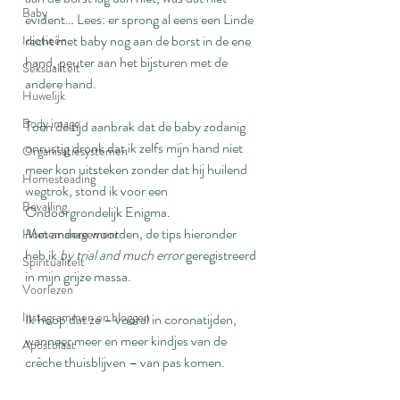
Baby
evident… Lees: er sprong al eens een Linde 
recht met baby nog aan de borst in de ene 
Idiotieën
hand, peuter aan het bijsturen met de 
Seksualiteit
andere hand.
Huwelijk
Body image
Toen de tijd aanbrak dat de baby zodanig 
onrustig dronk dat ik zelfs mijn hand niet 
Organisatiesystemen
meer kon uitsteken zonder dat hij huilend 
Homesteading
wegtrok, stond ik voor een 
Bevalling
Ondoorgrondelijk Enigma.
Met andere woorden, de tips hieronder 
Homemanagement
heb ik 
by trial and much error
 geregistreerd 
Spiritualiteit
in mijn grijze massa.
Voorlezen
Instagrammen en bloggen
Ik hoop dat ze – vooral in coronatijden, 
wanneer meer en meer kindjes van de 
Apostolaat
crèche thuisblijven – van pas komen.