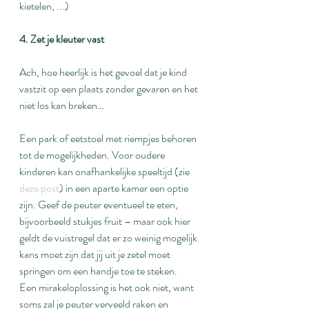
kietelen, ...)
4. Zet je kleuter vast
Ach, hoe heerlijk is het gevoel dat je kind 
vastzit op een plaats zonder gevaren en het 
niet los kan breken…
Een park of eetstoel met riempjes behoren 
tot de mogelijkheden. Voor oudere 
kinderen kan onafhankelijke speeltijd (zie 
deze post
) in een aparte kamer een optie 
zijn. Geef de peuter eventueel te eten, 
bijvoorbeeld stukjes fruit – maar ook hier 
geldt de vuistregel dat er zo weinig mogelijk 
kans moet zijn dat jij uit je zetel moet 
springen om een handje toe te steken.
Een mirakeloplossing is het ook niet, want 
soms zal je peuter verveeld raken en 