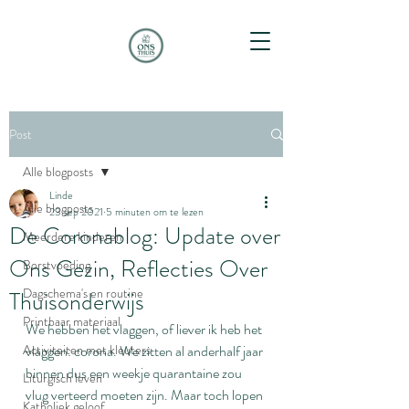
Post
Alle blogposts
Linde
Alle blogposts
23 sep 2021
5 minuten om te lezen
De Coronablog: Update over
Meerdere kinderen
Ons Gezin, Reflecties Over
Borstvoeding
Dagschema's en routine
Thuisonderwijs
Printbaar materiaal
We hebben het vlaggen, of liever ik heb het 
Activiteiten met kleuters
vlaggen: corona. We zitten al anderhalf jaar 
binnen dus een weekje quarantaine zou 
Liturgisch leven
vlug verteerd moeten zijn. Maar toch lopen 
Katholiek geloof