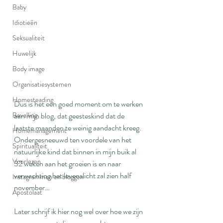
Baby
Idiotieën
Seksualiteit
Huwelijk
Body image
Organisatiesystemen
Homesteading
Dus is het een goed moment om te werken 
Bevalling
aan mijn blog, dat geesteskind dat de 
laatste maanden te weinig aandacht kreeg. 
Homemanagement
Ondergesneeuwd ten voordele van het 
Spiritualiteit
natuurlijke kind dat binnen in mijn buik al 
Voorlezen
32 weken aan het groeien is en naar 
verwachting het levenslicht zal zien half 
Instagrammen en bloggen
november…
Apostolaat
Later schrijf ik hier nog wel over hoe we zijn 