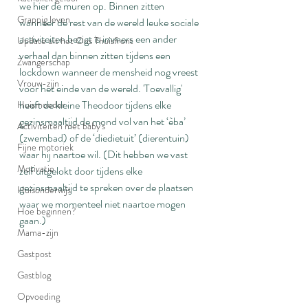
we hier de muren op. Binnen zitten 
Grappig leven
wanneer de rest van de wereld leuke sociale 
activiteiten bezigt is immers een ander 
Update uit het Ons Thuisfront
verhaal dan binnen zitten tijdens een 
Zwangerschap
lockdown wanneer de mensheid nog vreest 
Vrouw-zijn
voor het einde van de wereld. 'Toevallig' 
heeft de kleine Theodoor tijdens elke 
Huismoeder
gezinsmaaltijd de mond vol van het ‘èba’ 
Activiteiten met baby's
(zwembad) of de ‘diedietuit’ (dierentuin) 
Fijne motoriek
waar hij naartoe wil. (Dit hebben we vast 
Motivatie
zelf uitgelokt door tijdens elke 
gezinsmaaltijd te spreken over de plaatsen 
Huisonderwijs
waar we momenteel niet naartoe mogen 
Hoe beginnen?
gaan.)
Mama-zijn
Gastpost
Gastblog
Opvoeding