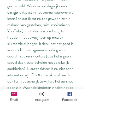
gesneuveld. We doen nu dagelijks een 
dansje
, dat past in het thema waarover we 
leren (en dat ik tot nu toe gewoon zelf in 
mekaar heb gestoken, mits inspiratie op 
YouTube). Het idee om ons bezig te 
houden met bewegingen op muziek 
sluimerde al langer: ik denk dat het goed is 
voor de lichaamsgewaarwording en -
coördinatie van kleuters (dus het is geen 
toeval dat kleuterscholen het zo dikwijls 
aanbieden). Kleuterleidster is nu niet echt 
iets wat in mijn DNA zit en ik voel me dan 
ook ferm belachelijk terwijl we het aan het 
doen zijn. Maar de kinderen vinden het ge-
wel-dig. Op vrijdag doen we een 
‘opvoering voor papa’ en dat heeft blijkbaar 
Email
Instagram
Facebook
al legendarische beelden opgeleverd (ik 
ben er nog niet klaar voor om te durven 