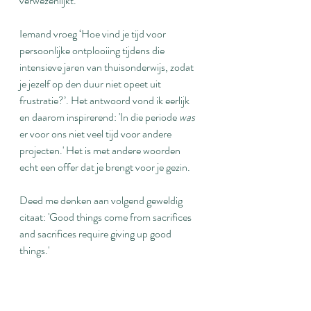
verwezenlijkt.
Iemand vroeg ‘Hoe vind je tijd voor 
persoonlijke ontplooiing tijdens die 
intensieve jaren van thuisonderwijs, zodat 
je jezelf op den duur niet opeet uit 
frustratie?’. Het antwoord vond ik eerlijk 
en daarom inspirerend: 'In die periode 
was 
er voor ons niet veel tijd voor andere 
projecten.' Het is met andere woorden 
echt een offer dat je brengt voor je gezin.
Deed me denken aan volgend geweldig 
citaat: 'Good things come from sacrifices 
and sacrifices require giving up good 
things.'